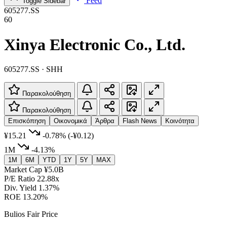
Feed
Toggle Sidebar
605277.SS
60
Xinya Electronic Co., Ltd.
605277.SS · SHH
Παρακολούθηση
Παρακολούθηση
Επισκόπηση
Οικονομικά
Άρθρα
Flash News
Κοινότητα
¥15.21
-0.78%
(-¥0.12)
1M
-4.13%
1M
6M
YTD
1Y
5Y
MAX
Market Cap
¥5.0B
P/E Ratio
22.88x
Div. Yield
1.37%
ROE
13.20%
Bulios Fair Price