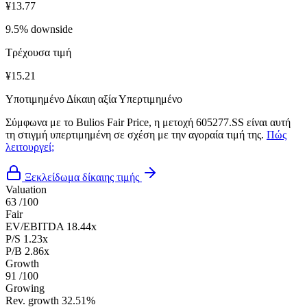
¥13.77
9.5% downside
Τρέχουσα τιμή
¥15.21
Υποτιμημένο
Δίκαιη αξία
Υπερτιμημένο
Σύμφωνα με το Bulios Fair Price, η μετοχή 605277.SS είναι αυτή
τη στιγμή υπερτιμημένη σε σχέση με την αγοραία τιμή της.
Πώς
λειτουργεί;
Ξεκλείδωμα δίκαιης τιμής
Valuation
63
/100
Fair
EV/EBITDA
18.44x
P/S
1.23x
P/B
2.86x
Growth
91
/100
Growing
Rev. growth
32.51%