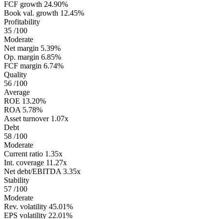
FCF growth
24.90%
Book val. growth
12.45%
Profitability
35
/100
Moderate
Net margin
5.39%
Op. margin
6.85%
FCF margin
6.74%
Quality
56
/100
Average
ROE
13.20%
ROA
5.78%
Asset turnover
1.07x
Debt
58
/100
Moderate
Current ratio
1.35x
Int. coverage
11.27x
Net debt/EBITDA
3.35x
Stability
57
/100
Moderate
Rev. volatility
45.01%
EPS volatility
22.01%