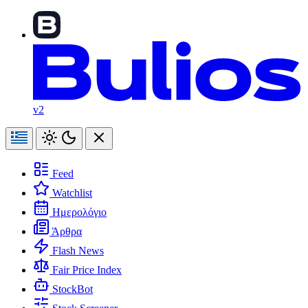
v2
Feed
Watchlist
Ημερολόγιο
Άρθρα
Flash News
Fair Price Index
StockBot