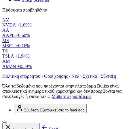
Stock Screener
Πρόσφατα προβληθέντα
NV
NVDA
+1.09%
AA
AAPL
+0.60%
MS
MSFT
+0.16%
TS
TSLA
+1.94%
AM
AMZN
+0.59%
Πολιτική απορρήτου
·
Όροι χρήσης
·
Νέα
·
Σχετικά
·
Σύνταξη
Όλα τα δεδομένα που παρέχονται στην πλατφόρμα Bulios είναι
αποκλειστικά ενημερωτικού χαρακτήρα και δεν προορίζονται για
συναλλαγές ή επενδύσεις.
Μάθετε περισσότερα
Σύνδεση
Εξατομικεύστε το feed σας