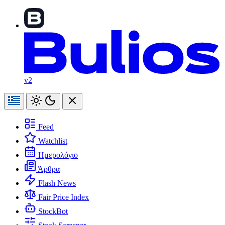
v2
Feed
Watchlist
Ημερολόγιο
Άρθρα
Flash News
Fair Price Index
StockBot