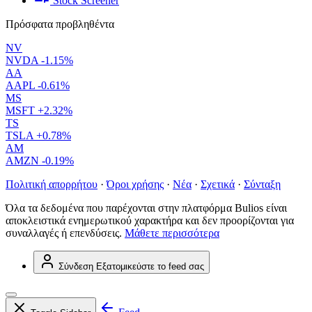
Stock Screener
Πρόσφατα προβληθέντα
NV
NVDA
-1.15%
AA
AAPL
-0.61%
MS
MSFT
+2.32%
TS
TSLA
+0.78%
AM
AMZN
-0.19%
Πολιτική απορρήτου
·
Όροι χρήσης
·
Νέα
·
Σχετικά
·
Σύνταξη
Όλα τα δεδομένα που παρέχονται στην πλατφόρμα Bulios είναι
αποκλειστικά ενημερωτικού χαρακτήρα και δεν προορίζονται για
συναλλαγές ή επενδύσεις.
Μάθετε περισσότερα
Σύνδεση
Εξατομικεύστε το feed σας