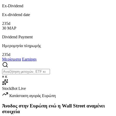
Ex-Dividend
Ex-dividend date
235d
30
ΜΑΡ
Dividend Payment
Ημερομηνία πληρωμής
235d
Μερίσματα
Earnings
⌘
K
StockBot
Live
Κατάσταση αγοράς
Ευρώπη
Άνοδος στην Ευρώπη ενώ η Wall Street αναμένει
στοιχεία