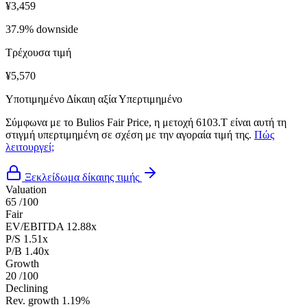
¥3,459
37.9% downside
Τρέχουσα τιμή
¥5,570
Υποτιμημένο
Δίκαιη αξία
Υπερτιμημένο
Σύμφωνα με το Bulios Fair Price, η μετοχή 6103.T είναι αυτή τη
στιγμή υπερτιμημένη σε σχέση με την αγοραία τιμή της.
Πώς
λειτουργεί;
Ξεκλείδωμα δίκαιης τιμής
Valuation
65
/100
Fair
EV/EBITDA
12.88x
P/S
1.51x
P/B
1.40x
Growth
20
/100
Declining
Rev. growth
1.19%