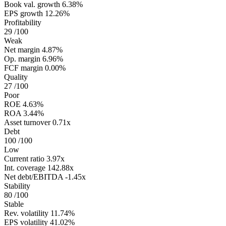
Book val. growth
6.38%
EPS growth
12.26%
Profitability
29
/100
Weak
Net margin
4.87%
Op. margin
6.96%
FCF margin
0.00%
Quality
27
/100
Poor
ROE
4.63%
ROA
3.44%
Asset turnover
0.71x
Debt
100
/100
Low
Current ratio
3.97x
Int. coverage
142.88x
Net debt/EBITDA
-1.45x
Stability
80
/100
Stable
Rev. volatility
11.74%
EPS volatility
41.02%