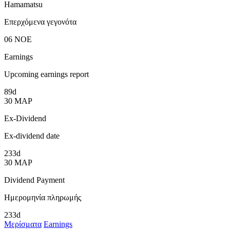
Hamamatsu
Επερχόμενα γεγονότα
06
ΝΟΕ
Earnings
Upcoming earnings report
89d
30
ΜΑΡ
Ex-Dividend
Ex-dividend date
233d
30
ΜΑΡ
Dividend Payment
Ημερομηνία πληρωμής
233d
Μερίσματα
Earnings