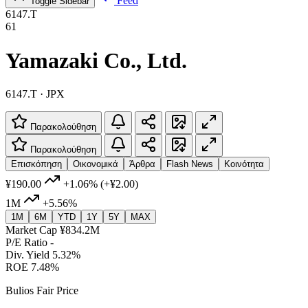
Feed
Toggle Sidebar
6147.T
61
Yamazaki Co., Ltd.
6147.T · JPX
Παρακολούθηση
Παρακολούθηση
Επισκόπηση
Οικονομικά
Άρθρα
Flash News
Κοινότητα
¥190.00
+1.06%
(+¥2.00)
1M
+5.56%
1M
6M
YTD
1Y
5Y
MAX
Market Cap
¥834.2M
P/E Ratio
-
Div. Yield
5.32%
ROE
7.48%
Bulios Fair Price