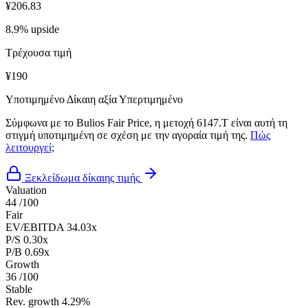
¥206.83
8.9% upside
Τρέχουσα τιμή
¥190
Υποτιμημένο
Δίκαιη αξία
Υπερτιμημένο
Σύμφωνα με το Bulios Fair Price, η μετοχή 6147.T είναι αυτή τη
στιγμή υποτιμημένη σε σχέση με την αγοραία τιμή της.
Πώς
λειτουργεί;
Ξεκλείδωμα δίκαιης τιμής
Valuation
44
/100
Fair
EV/EBITDA
34.03x
P/S
0.30x
P/B
0.69x
Growth
36
/100
Stable
Rev. growth
4.29%