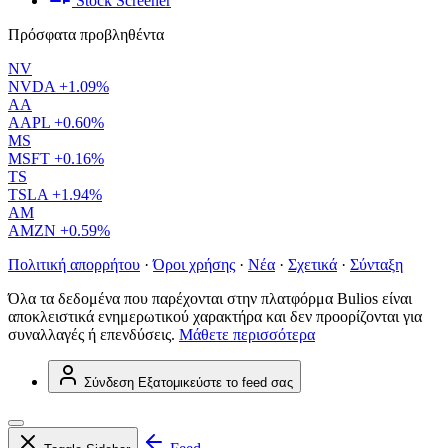
Stock Screener
Πρόσφατα προβληθέντα
NV
NVDA
+1.09%
AA
AAPL
+0.60%
MS
MSFT
+0.16%
TS
TSLA
+1.94%
AM
AMZN
+0.59%
Πολιτική απορρήτου
·
Όροι χρήσης
·
Νέα
·
Σχετικά
·
Σύνταξη
Όλα τα δεδομένα που παρέχονται στην πλατφόρμα Bulios είναι
αποκλειστικά ενημερωτικού χαρακτήρα και δεν προορίζονται για
συναλλαγές ή επενδύσεις.
Μάθετε περισσότερα
Σύνδεση
Εξατομικεύστε το feed σας