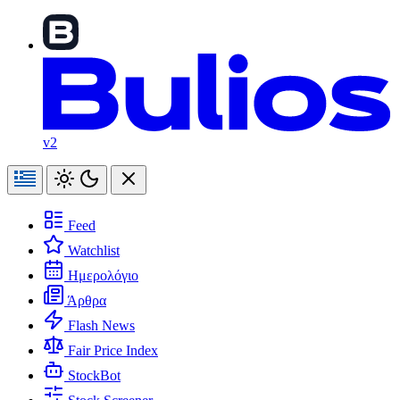
v2
Feed
Watchlist
Ημερολόγιο
Άρθρα
Flash News
Fair Price Index
StockBot