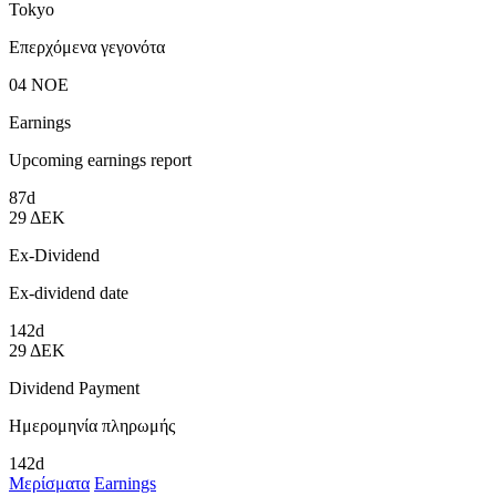
Tokyo
Επερχόμενα γεγονότα
04
ΝΟΕ
Earnings
Upcoming earnings report
87d
29
ΔΕΚ
Ex-Dividend
Ex-dividend date
142d
29
ΔΕΚ
Dividend Payment
Ημερομηνία πληρωμής
142d
Μερίσματα
Earnings