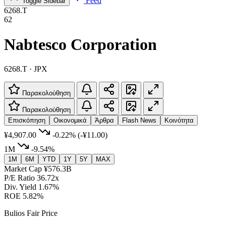
Feed
Toggle Sidebar
6268.T
62
Nabtesco Corporation
6268.T · JPX
Παρακολούθηση
Παρακολούθηση
Επισκόπηση
Οικονομικά
Άρθρα
Flash News
Κοινότητα
¥4,907.00
-0.22%
(-¥11.00)
1M
-9.54%
1M
6M
YTD
1Y
5Y
MAX
Market Cap
¥576.3B
P/E Ratio
36.72x
Div. Yield
1.67%
ROE
5.82%
Bulios Fair Price