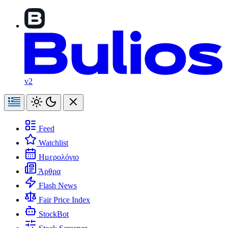
v2
Feed
Watchlist
Ημερολόγιο
Άρθρα
Flash News
Fair Price Index
StockBot