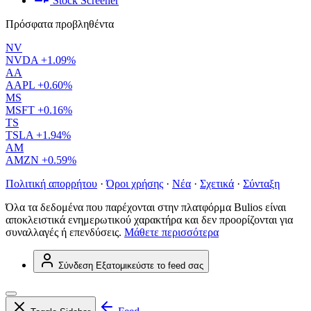
Stock Screener
Πρόσφατα προβληθέντα
NV
NVDA
+1.09%
AA
AAPL
+0.60%
MS
MSFT
+0.16%
TS
TSLA
+1.94%
AM
AMZN
+0.59%
Πολιτική απορρήτου
·
Όροι χρήσης
·
Νέα
·
Σχετικά
·
Σύνταξη
Όλα τα δεδομένα που παρέχονται στην πλατφόρμα Bulios είναι
αποκλειστικά ενημερωτικού χαρακτήρα και δεν προορίζονται για
συναλλαγές ή επενδύσεις.
Μάθετε περισσότερα
Σύνδεση
Εξατομικεύστε το feed σας