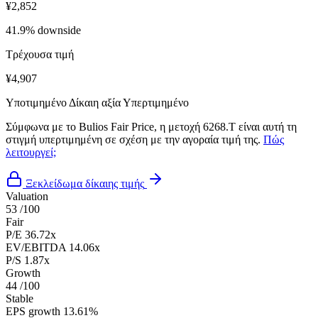
¥2,852
41.9% downside
Τρέχουσα τιμή
¥4,907
Υποτιμημένο
Δίκαιη αξία
Υπερτιμημένο
Σύμφωνα με το Bulios Fair Price, η μετοχή 6268.T είναι αυτή τη
στιγμή υπερτιμημένη σε σχέση με την αγοραία τιμή της.
Πώς
λειτουργεί;
Ξεκλείδωμα δίκαιης τιμής
Valuation
53
/100
Fair
P/E
36.72x
EV/EBITDA
14.06x
P/S
1.87x
Growth
44
/100
Stable
EPS growth
13.61%