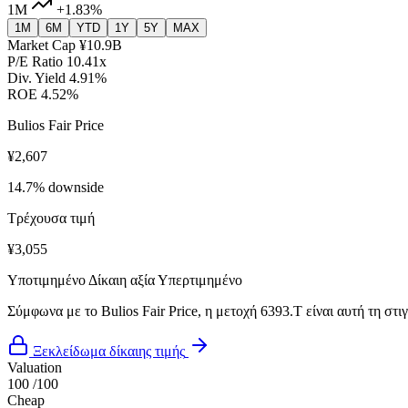
1M
+1.83%
1M
6M
YTD
1Y
5Y
MAX
Market Cap
¥10.9B
P/E Ratio
10.41x
Div. Yield
4.91%
ROE
4.52%
Bulios Fair Price
¥2,607
14.7% downside
Τρέχουσα τιμή
¥3,055
Υποτιμημένο
Δίκαιη αξία
Υπερτιμημένο
Σύμφωνα με το Bulios Fair Price, η μετοχή 6393.T είναι αυτή τη στ
Ξεκλείδωμα δίκαιης τιμής
Valuation
100
/100
Cheap