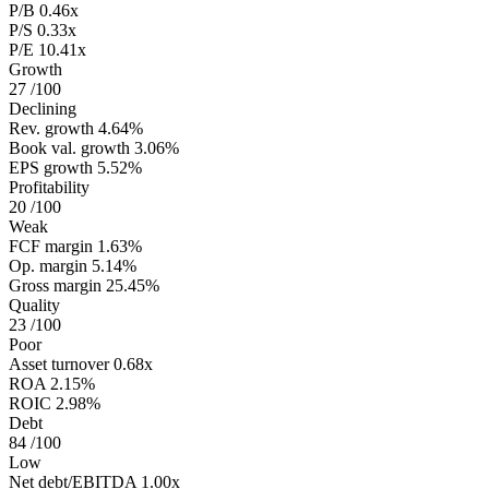
P/B
0.46x
P/S
0.33x
P/E
10.41x
Growth
27
/100
Declining
Rev. growth
4.64%
Book val. growth
3.06%
EPS growth
5.52%
Profitability
20
/100
Weak
FCF margin
1.63%
Op. margin
5.14%
Gross margin
25.45%
Quality
23
/100
Poor
Asset turnover
0.68x
ROA
2.15%
ROIC
2.98%
Debt
84
/100
Low
Net debt/EBITDA
1.00x