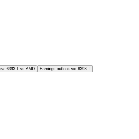
ινε 6393.T vs AMD
Earnings outlook για 6393.T