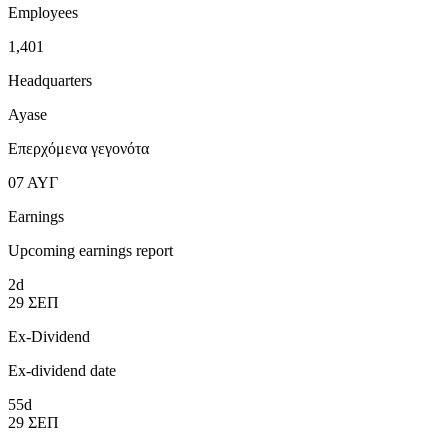
Employees
1,401
Headquarters
Ayase
Επερχόμενα γεγονότα
07
ΑΥΓ
Earnings
Upcoming earnings report
2d
29
ΣΕΠ
Ex-Dividend
Ex-dividend date
55d
29
ΣΕΠ