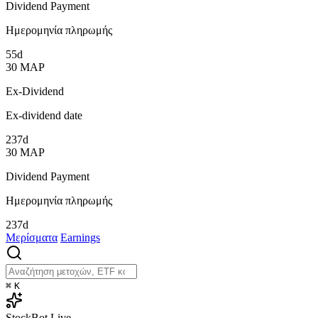
Dividend Payment
Ημερομηνία πληρωμής
55d
30
ΜΑΡ
Ex-Dividend
Ex-dividend date
237d
30
ΜΑΡ
Dividend Payment
Ημερομηνία πληρωμής
237d
Μερίσματα
Earnings
⌘
K
StockBot
Live