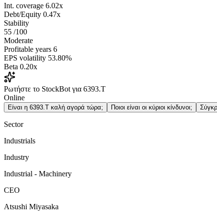
Int. coverage
6.02x
Debt/Equity
0.47x
Stability
55
/100
Moderate
Profitable years
6
EPS volatility
53.80%
Beta
0.20x
Ρωτήστε το StockBot για 6393.T
Online
Είναι η 6393.T καλή αγορά τώρα;
Ποιοι είναι οι κύριοι κίνδυνοι;
Σύγκρ
Sector
Industrials
Industry
Industrial - Machinery
CEO
Atsushi Miyasaka