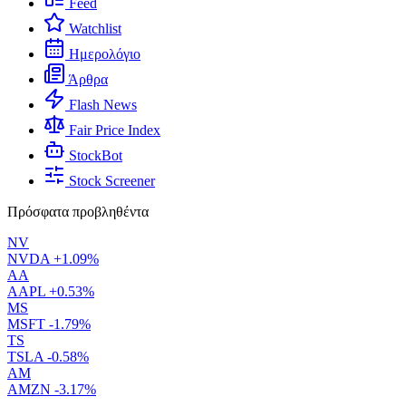
Feed
Watchlist
Ημερολόγιο
Άρθρα
Flash News
Fair Price Index
StockBot
Stock Screener
Πρόσφατα προβληθέντα
NV
NVDA
+1.09%
AA
AAPL
+0.53%
MS
MSFT
-1.79%
TS
TSLA
-0.58%
AM
AMZN
-3.17%