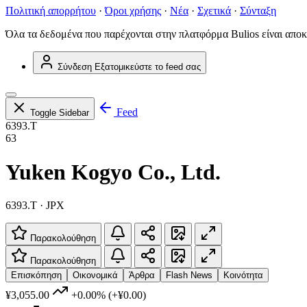
Πολιτική απορρήτου
·
Όροι χρήσης
·
Νέα
·
Σχετικά
·
Σύνταξη
Όλα τα δεδομένα που παρέχονται στην πλατφόρμα Bulios είναι αποκ
Σύνδεση
Εξατομικεύστε το feed σας
Feed
Toggle Sidebar
6393.T
63
Yuken Kogyo Co., Ltd.
6393.T · JPX
Παρακολούθηση
Παρακολούθηση
Επισκόπηση
Οικονομικά
Άρθρα
Flash News
Κοινότητα
¥3,055.00
+0.00%
(+¥0.00)