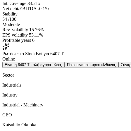
Int. coverage
33.21x
Net debt/EBITDA
-0.15x
Stability
54
/100
Moderate
Rev. volatility
15.76%
EPS volatility
53.11%
Profitable years
6
Ρωτήστε το StockBot για 6407.T
Online
Είναι η 6407.T καλή αγορά τώρα;
Ποιοι είναι οι κύριοι κίνδυνοι;
Σύγκρ
Sector
Industrials
Industry
Industrial - Machinery
CEO
Katsuhito Okuoka