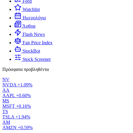
Feed
Watchlist
Ημερολόγιο
Άρθρα
Flash News
Fair Price Index
StockBot
Stock Screener
Πρόσφατα προβληθέντα
NV
NVDA
+1.09%
AA
AAPL
+0.60%
MS
MSFT
+0.16%
TS
TSLA
+1.94%
AM
AMZN
+0.59%