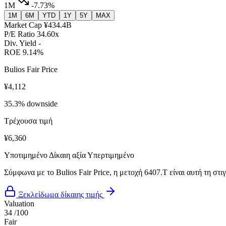
1M
-7.73%
1M
6M
YTD
1Y
5Y
MAX
Market Cap
¥434.4B
P/E Ratio
34.60x
Div. Yield
-
ROE
9.14%
Bulios Fair Price
¥4,112
35.3% downside
Τρέχουσα τιμή
¥6,360
Υποτιμημένο
Δίκαιη αξία
Υπερτιμημένο
Σύμφωνα με το Bulios Fair Price, η μετοχή 6407.T είναι αυτή τη στ
Ξεκλείδωμα δίκαιης τιμής
Valuation
34
/100
Fair