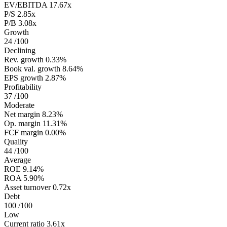
EV/EBITDA
17.67x
P/S
2.85x
P/B
3.08x
Growth
24
/100
Declining
Rev. growth
0.33%
Book val. growth
8.64%
EPS growth
2.87%
Profitability
37
/100
Moderate
Net margin
8.23%
Op. margin
11.31%
FCF margin
0.00%
Quality
44
/100
Average
ROE
9.14%
ROA
5.90%
Asset turnover
0.72x
Debt
100
/100
Low
Current ratio
3.61x