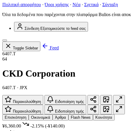
Πολιτική απορρήτου
·
Όροι χρήσης
·
Νέα
·
Σχετικά
·
Σύνταξη
Όλα τα δεδομένα που παρέχονται στην πλατφόρμα Bulios είναι αποκ
Σύνδεση
Εξατομικεύστε το feed σας
Feed
Toggle Sidebar
6407.T
64
CKD Corporation
6407.T · JPX
Παρακολούθηση
Ειδοποίηση τιμής
Παρακολούθηση
Ειδοποίηση τιμής
Επισκόπηση
Οικονομικά
Άρθρα
Flash News
Κοινότητα
¥6,360.00
-2.15%
(-¥140.00)