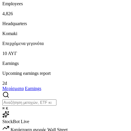
Employees
4,826
Headquarters
Komaki
Επερχόμενα γεγονότα
10
ΑΥΓ
Earnings
Upcoming earnings report
2d
Μερίσματα
Earnings
⌘
K
StockBot
Live
Κατάσταση αγοράς
Wall Street