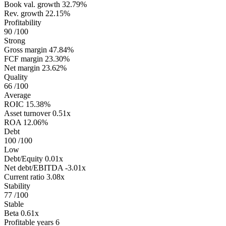
Book val. growth
32.79%
Rev. growth
22.15%
Profitability
90
/100
Strong
Gross margin
47.84%
FCF margin
23.30%
Net margin
23.62%
Quality
66
/100
Average
ROIC
15.38%
Asset turnover
0.51x
ROA
12.06%
Debt
100
/100
Low
Debt/Equity
0.01x
Net debt/EBITDA
-3.01x
Current ratio
3.08x
Stability
77
/100
Stable
Beta
0.61x
Profitable years
6