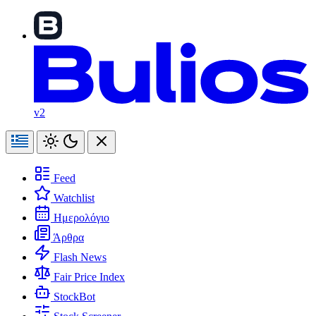
v2
Feed
Watchlist
Ημερολόγιο
Άρθρα
Flash News
Fair Price Index
StockBot