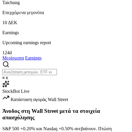
Taichung
Επερχόμενα γεγονότα
10
ΔΕΚ
Earnings
Upcoming earnings report
124d
Μερίσματα
Earnings
⌘
K
StockBot
Live
Κατάσταση αγοράς
Wall Street
Άνοδος στη Wall Street μετά τα στοιχεία
απασχόλησης
S&P 500
+0.20%
και Nasdaq
+0.50%
ανεβαίνουν. Πτώση