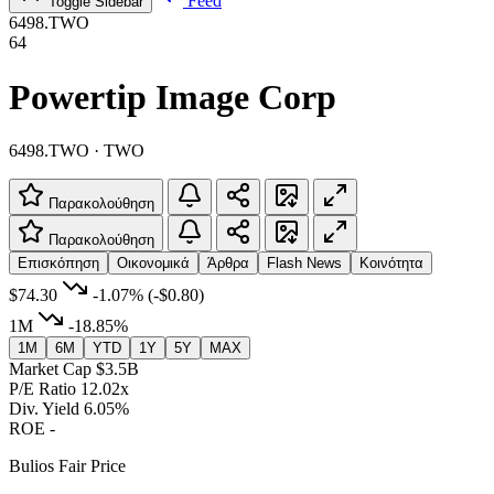
Feed
Toggle Sidebar
6498.TWO
64
Powertip Image Corp
6498.TWO · TWO
Παρακολούθηση
Παρακολούθηση
Επισκόπηση
Οικονομικά
Άρθρα
Flash News
Κοινότητα
$74.30
-1.07%
(-$0.80)
1M
-18.85%
1M
6M
YTD
1Y
5Y
MAX
Market Cap
$3.5B
P/E Ratio
12.02x
Div. Yield
6.05%
ROE
-
Bulios Fair Price