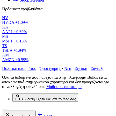
Stock Screener
Πρόσφατα προβληθέντα
NV
NVDA
+1.09%
AA
AAPL
+0.60%
MS
MSFT
+0.16%
TS
TSLA
+1.94%
AM
AMZN
+0.59%
Πολιτική απορρήτου
·
Όροι χρήσης
·
Νέα
·
Σχετικά
·
Σύνταξη
Όλα τα δεδομένα που παρέχονται στην πλατφόρμα Bulios είναι
αποκλειστικά ενημερωτικού χαρακτήρα και δεν προορίζονται για
συναλλαγές ή επενδύσεις.
Μάθετε περισσότερα
Σύνδεση
Εξατομικεύστε το feed σας