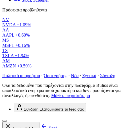
Stock Screener
Πρόσφατα προβληθέντα
NV
NVDA
+1.09%
AA
AAPL
+0.60%
MS
MSFT
+0.16%
TS
TSLA
+1.94%
AM
AMZN
+0.59%
Πολιτική απορρήτου
·
Όροι χρήσης
·
Νέα
·
Σχετικά
·
Σύνταξη
Όλα τα δεδομένα που παρέχονται στην πλατφόρμα Bulios είναι
αποκλειστικά ενημερωτικού χαρακτήρα και δεν προορίζονται για
συναλλαγές ή επενδύσεις.
Μάθετε περισσότερα
Σύνδεση
Εξατομικεύστε το feed σας