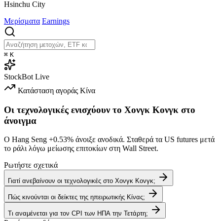
Hsinchu City
Μερίσματα
Earnings
⌘
K
StockBot
Live
Κατάσταση αγοράς
Κίνα
Οι τεχνολογικές ενισχύουν το Χονγκ Κονγκ στο
άνοιγμα
Ο Hang Seng
+0.53%
άνοιξε ανοδικά. Σταθερά τα US futures μετά
το ράλι λόγω μείωσης επιτοκίων στη Wall Street.
Ρωτήστε σχετικά
Γιατί ανεβαίνουν οι τεχνολογικές στο Χονγκ Κονγκ;
Πώς κινούνται οι δείκτες της ηπειρωτικής Κίνας;
Τι αναμένεται για τον CPI των ΗΠΑ την Τετάρτη;