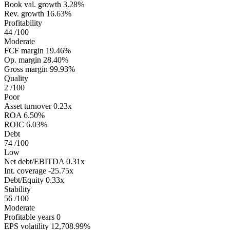
Book val. growth
3.28%
Rev. growth
16.63%
Profitability
44
/100
Moderate
FCF margin
19.46%
Op. margin
28.40%
Gross margin
99.93%
Quality
2
/100
Poor
Asset turnover
0.23x
ROA
6.50%
ROIC
6.03%
Debt
74
/100
Low
Net debt/EBITDA
0.31x
Int. coverage
-25.75x
Debt/Equity
0.33x
Stability
56
/100
Moderate
Profitable years
0
EPS volatility
12,708.99%