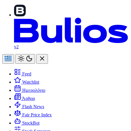
v2
Feed
Watchlist
Ημερολόγιο
Άρθρα
Flash News
Fair Price Index
StockBot