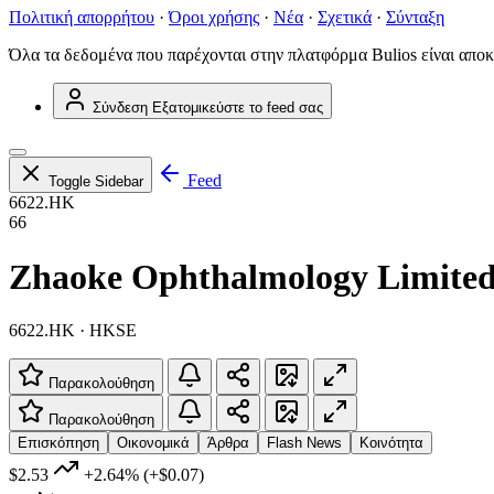
Πολιτική απορρήτου
·
Όροι χρήσης
·
Νέα
·
Σχετικά
·
Σύνταξη
Όλα τα δεδομένα που παρέχονται στην πλατφόρμα Bulios είναι αποκ
Σύνδεση
Εξατομικεύστε το feed σας
Feed
Toggle Sidebar
6622.HK
66
Zhaoke Ophthalmology Limite
6622.HK · HKSE
Παρακολούθηση
Παρακολούθηση
Επισκόπηση
Οικονομικά
Άρθρα
Flash News
Κοινότητα
$2.53
+2.64%
(+$0.07)