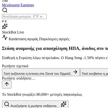
19d
Μερίσματα
Earnings
⌘
K
StockBot
Live
Κατάσταση αγοράς
Παγκόσμιες αγορές
Στάση αναμονής για απασχόληση ΗΠΑ, άνοδος στο π
Σταθερή η Ευρώπη λόγω πετρελαίου. Ο Hang Seng
-1.50%
πέφτει ε
Ρωτήστε σχετικά
Γιατί αυξάνεται η ένταση στα Στενά του Ορμούζ;
Γιατί ανεβαίνει η 
Το StockBot γνωρίζει 80,000+ μετοχές παγκοσμίως
Αναζητήστε ή ρωτήστε οτιδήποτε…