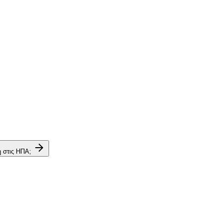
η στις ΗΠΑ;