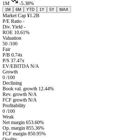
1M
-5.38%
1M
6M
YTD
1Y
5Y
MAX
Market Cap
¥1.2B
P/E Ratio
-
Div. Yield
-
ROE
10.61%
Valuation
50
/100
Fair
P/B
0.74x
P/S
37.47x
EV/EBITDA
N/A
Growth
0
/100
Declining
Book val. growth
12.44%
Rev. growth
N/A
FCF growth
N/A
Profitability
0
/100
Weak
Net margin
653.60%
Op. margin
855.36%
FCF margin
850.95%
Quality