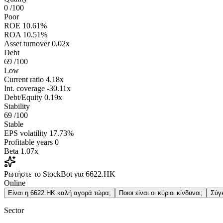
0
/100
Poor
ROE
10.61%
ROA
10.51%
Asset turnover
0.02x
Debt
69
/100
Low
Current ratio
4.18x
Int. coverage
-30.11x
Debt/Equity
0.19x
Stability
69
/100
Stable
EPS volatility
17.73%
Profitable years
0
Beta
1.07x
Ρωτήστε το StockBot για 6622.HK
Online
Είναι η 6622.HK καλή αγορά τώρα;
Ποιοι είναι οι κύριοι κίνδυνοι;
Σύγ
Sector