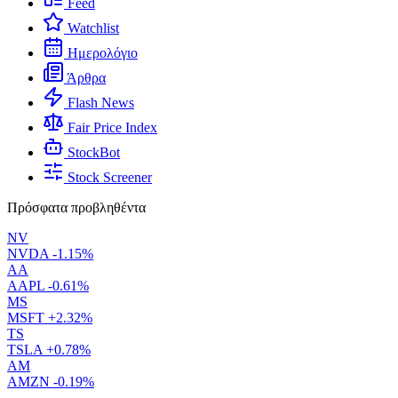
Feed
Watchlist
Ημερολόγιο
Άρθρα
Flash News
Fair Price Index
StockBot
Stock Screener
Πρόσφατα προβληθέντα
NV
NVDA
-1.15%
AA
AAPL
-0.61%
MS
MSFT
+2.32%
TS
TSLA
+0.78%
AM
AMZN
-0.19%