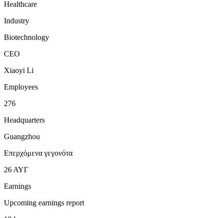
Healthcare
Industry
Biotechnology
CEO
Xiaoyi Li
Employees
276
Headquarters
Guangzhou
Επερχόμενα γεγονότα
26
ΑΥΓ
Earnings
Upcoming earnings report