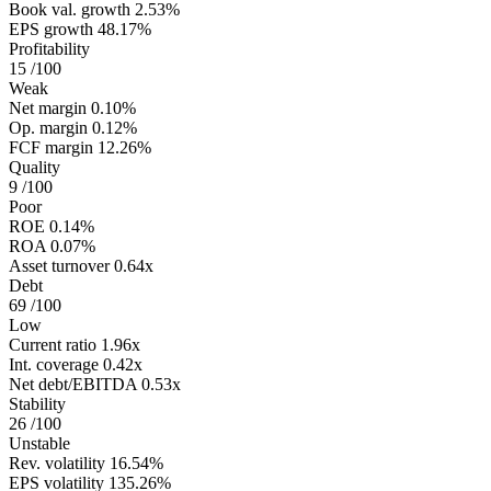
Book val. growth
2.53%
EPS growth
48.17%
Profitability
15
/100
Weak
Net margin
0.10%
Op. margin
0.12%
FCF margin
12.26%
Quality
9
/100
Poor
ROE
0.14%
ROA
0.07%
Asset turnover
0.64x
Debt
69
/100
Low
Current ratio
1.96x
Int. coverage
0.42x
Net debt/EBITDA
0.53x
Stability
26
/100
Unstable
Rev. volatility
16.54%
EPS volatility
135.26%