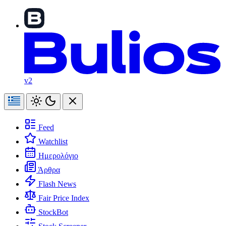
v2
Feed
Watchlist
Ημερολόγιο
Άρθρα
Flash News
Fair Price Index
StockBot