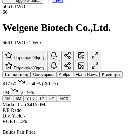
Feed
Toggle Sidebar
6661.TWO
66
Welgene Biotech Co.,Ltd.
6661.TWO · TWO
Παρακολούθηση
Παρακολούθηση
Επισκόπηση
Οικονομικά
Άρθρα
Flash News
Κοινότητα
$17.60
-1.40%
(-$0.25)
1M
-2.19%
1M
6M
YTD
1Y
5Y
MAX
Market Cap
$416.0M
P/E Ratio
-
Div. Yield
-
ROE
0.14%
Bulios Fair Price