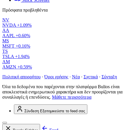
Stock Screener
Πρόσφατα προβληθέντα
NV
NVDA
+1.09%
AA
AAPL
+0.60%
MS
MSFT
+0.16%
TS
TSLA
+1.94%
AM
AMZN
+0.59%
Πολιτική απορρήτου
·
Όροι χρήσης
·
Νέα
·
Σχετικά
·
Σύνταξη
Όλα τα δεδομένα που παρέχονται στην πλατφόρμα Bulios είναι
αποκλειστικά ενημερωτικού χαρακτήρα και δεν προορίζονται για
συναλλαγές ή επενδύσεις.
Μάθετε περισσότερα
Σύνδεση
Εξατομικεύστε το feed σας