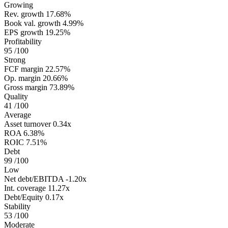
Growing
Rev. growth
17.68%
Book val. growth
4.99%
EPS growth
19.25%
Profitability
95
/100
Strong
FCF margin
22.57%
Op. margin
20.66%
Gross margin
73.89%
Quality
41
/100
Average
Asset turnover
0.34x
ROA
6.38%
ROIC
7.51%
Debt
99
/100
Low
Net debt/EBITDA
-1.20x
Int. coverage
11.27x
Debt/Equity
0.17x
Stability
53
/100
Moderate