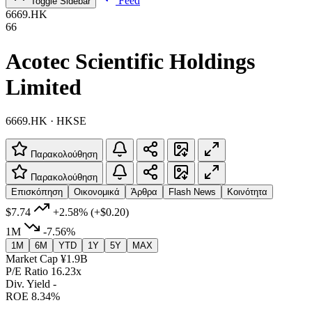
Feed
Toggle Sidebar
6669.HK
66
Acotec Scientific Holdings
Limited
6669.HK · HKSE
Παρακολούθηση
Παρακολούθηση
Επισκόπηση
Οικονομικά
Άρθρα
Flash News
Κοινότητα
$7.74
+2.58%
(+$0.20)
1M
-7.56%
1M
6M
YTD
1Y
5Y
MAX
Market Cap
¥1.9B
P/E Ratio
16.23x
Div. Yield
-
ROE
8.34%