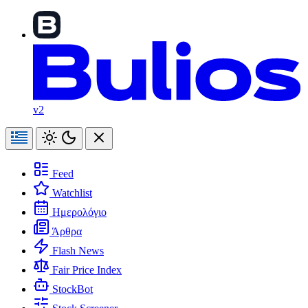
v2
Feed
Watchlist
Ημερολόγιο
Άρθρα
Flash News
Fair Price Index
StockBot