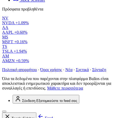
Stock Screener
Πρόσφατα προβληθέντα
NV
NVDA
+1.09%
AA
AAPL
+0.60%
MS
MSFT
+0.16%
TS
TSLA
+1.94%
AM
AMZN
+0.59%
Πολιτική απορρήτου
·
Όροι χρήσης
·
Νέα
·
Σχετικά
·
Σύνταξη
Όλα τα δεδομένα που παρέχονται στην πλατφόρμα Bulios είναι
αποκλειστικά ενημερωτικού χαρακτήρα και δεν προορίζονται για
συναλλαγές ή επενδύσεις.
Μάθετε περισσότερα
Σύνδεση
Εξατομικεύστε το feed σας