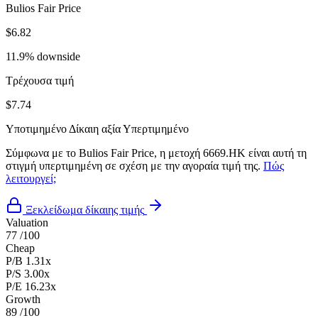
Bulios Fair Price
$6.82
11.9% downside
Τρέχουσα τιμή
$7.74
Υποτιμημένο
Δίκαιη αξία
Υπερτιμημένο
Σύμφωνα με το Bulios Fair Price, η μετοχή 6669.HK είναι αυτή τη
στιγμή υπερτιμημένη σε σχέση με την αγοραία τιμή της.
Πώς
λειτουργεί;
Ξεκλείδωμα δίκαιης τιμής
Valuation
77
/100
Cheap
P/B
1.31x
P/S
3.00x
P/E
16.23x
Growth
89
/100