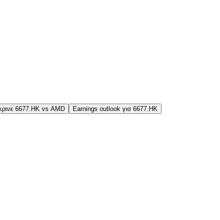
κρινε 6677.HK vs AMD
Earnings outlook για 6677.HK