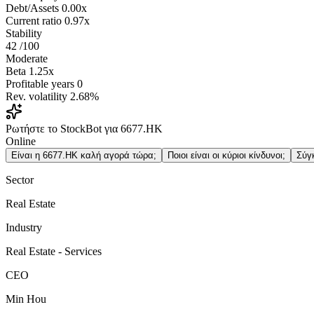
Debt/Assets
0.00x
Current ratio
0.97x
Stability
42
/100
Moderate
Beta
1.25x
Profitable years
0
Rev. volatility
2.68%
Ρωτήστε το StockBot για 6677.HK
Online
Είναι η 6677.HK καλή αγορά τώρα;
Ποιοι είναι οι κύριοι κίνδυνοι;
Σύγ
Sector
Real Estate
Industry
Real Estate - Services
CEO
Min Hou