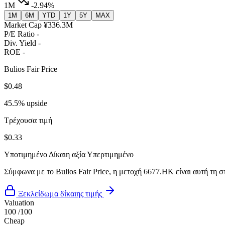
1M
-2.94%
1M
6M
YTD
1Y
5Y
MAX
Market Cap
¥336.3M
P/E Ratio
-
Div. Yield
-
ROE
-
Bulios Fair Price
$0.48
45.5% upside
Τρέχουσα τιμή
$0.33
Υποτιμημένο
Δίκαιη αξία
Υπερτιμημένο
Σύμφωνα με το Bulios Fair Price, η μετοχή 6677.HK είναι αυτή τη σ
Ξεκλείδωμα δίκαιης τιμής
Valuation
100
/100
Cheap