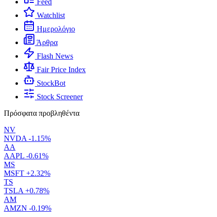
Feed
Watchlist
Ημερολόγιο
Άρθρα
Flash News
Fair Price Index
StockBot
Stock Screener
Πρόσφατα προβληθέντα
NV
NVDA
-1.15%
AA
AAPL
-0.61%
MS
MSFT
+2.32%
TS
TSLA
+0.78%
AM
AMZN
-0.19%