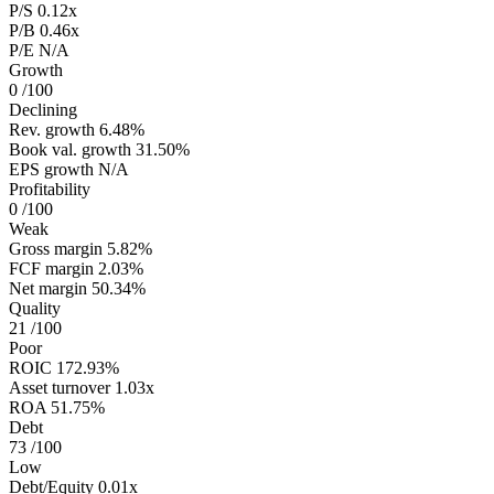
P/S
0.12x
P/B
0.46x
P/E
N/A
Growth
0
/100
Declining
Rev. growth
6.48%
Book val. growth
31.50%
EPS growth
N/A
Profitability
0
/100
Weak
Gross margin
5.82%
FCF margin
2.03%
Net margin
50.34%
Quality
21
/100
Poor
ROIC
172.93%
Asset turnover
1.03x
ROA
51.75%
Debt
73
/100
Low
Debt/Equity
0.01x