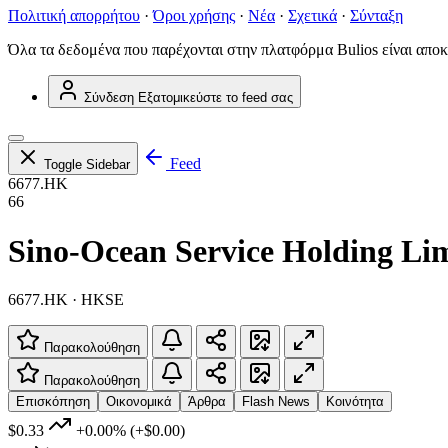
Πολιτική απορρήτου
·
Όροι χρήσης
·
Νέα
·
Σχετικά
·
Σύνταξη
Όλα τα δεδομένα που παρέχονται στην πλατφόρμα Bulios είναι αποκ
Σύνδεση
Εξατομικεύστε το feed σας
Feed
Toggle Sidebar
6677.HK
66
Sino-Ocean Service Holding Li
6677.HK · HKSE
Παρακολούθηση
Παρακολούθηση
Επισκόπηση
Οικονομικά
Άρθρα
Flash News
Κοινότητα
$0.33
+0.00%
(+$0.00)