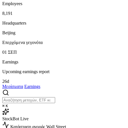
Employees
8,191
Headquarters
Beijing
Επερχόμενα γεγονότα
01
ΣΕΠ
Earnings
Upcoming earnings report
26d
Μερίσματα
Earnings
⌘
K
StockBot
Live
Κατάσταση αγοράς
Wall Street