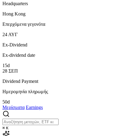
Headquarters
Hong Kong
Επερχόμενα γεγονότα
24
ΑΥΓ
Ex-Dividend
Ex-dividend date
15d
28
ΣΕΠ
Dividend Payment
Ημερομηνία πληρωμής
50d
Μερίσματα
Earnings
⌘
K