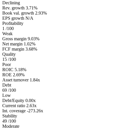
Declining
Rev. growth
3.71%
Book val. growth
2.93%
EPS growth
N/A
Profitability
1
/100
Weak
Gross margin
9.03%
Net margin
1.02%
FCF margin
3.68%
Quality
15
/100
Poor
ROIC
5.18%
ROE
2.69%
Asset turnover
1.84x
Debt
69
/100
Low
Debt/Equity
0.00x
Current ratio
2.63x
Int. coverage
-273.26x
Stability
49
/100
Moderate