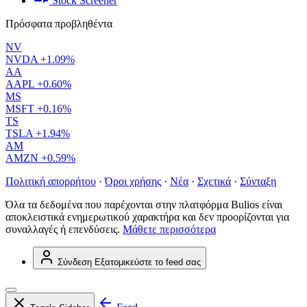
Stock Screener
Πρόσφατα προβληθέντα
NV
NVDA
+1.09%
AA
AAPL
+0.60%
MS
MSFT
+0.16%
TS
TSLA
+1.94%
AM
AMZN
+0.59%
Πολιτική απορρήτου
·
Όροι χρήσης
·
Νέα
·
Σχετικά
·
Σύνταξη
Όλα τα δεδομένα που παρέχονται στην πλατφόρμα Bulios είναι
αποκλειστικά ενημερωτικού χαρακτήρα και δεν προορίζονται για
συναλλαγές ή επενδύσεις.
Μάθετε περισσότερα
Σύνδεση
Εξατομικεύστε το feed σας