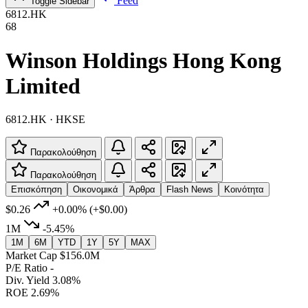
Feed
Toggle Sidebar
6812.HK
68
Winson Holdings Hong Kong
Limited
6812.HK · HKSE
Παρακολούθηση
Παρακολούθηση
Επισκόπηση
Οικονομικά
Άρθρα
Flash News
Κοινότητα
$0.26
+0.00%
(+$0.00)
1M
-5.45%
1M
6M
YTD
1Y
5Y
MAX
Market Cap
$156.0M
P/E Ratio
-
Div. Yield
3.08%
ROE
2.69%