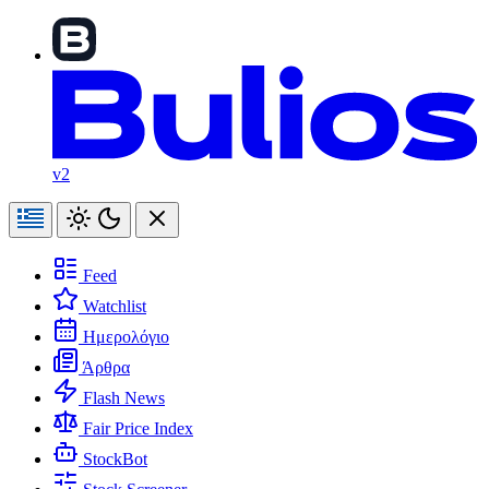
v2
Feed
Watchlist
Ημερολόγιο
Άρθρα
Flash News
Fair Price Index
StockBot