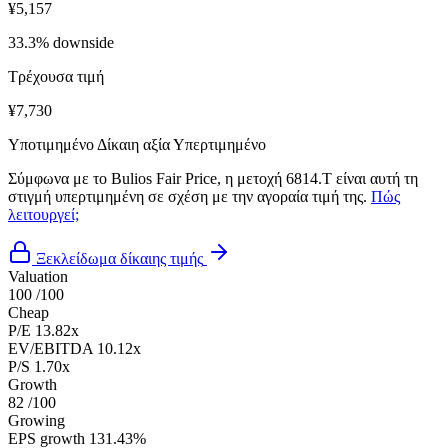
¥5,157
33.3% downside
Τρέχουσα τιμή
¥7,730
Υποτιμημένο
Δίκαιη αξία
Υπερτιμημένο
Σύμφωνα με το Bulios Fair Price, η μετοχή 6814.T είναι αυτή τη
στιγμή υπερτιμημένη σε σχέση με την αγοραία τιμή της.
Πώς
λειτουργεί;
Ξεκλείδωμα δίκαιης τιμής
Valuation
100
/100
Cheap
P/E
13.82x
EV/EBITDA
10.12x
P/S
1.70x
Growth
82
/100
Growing
EPS growth
131.43%