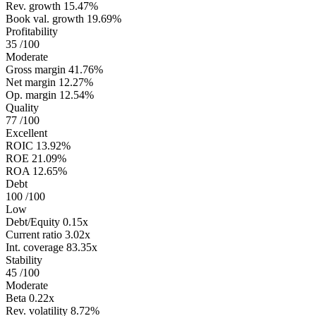
Rev. growth
15.47%
Book val. growth
19.69%
Profitability
35
/100
Moderate
Gross margin
41.76%
Net margin
12.27%
Op. margin
12.54%
Quality
77
/100
Excellent
ROIC
13.92%
ROE
21.09%
ROA
12.65%
Debt
100
/100
Low
Debt/Equity
0.15x
Current ratio
3.02x
Int. coverage
83.35x
Stability
45
/100
Moderate
Beta
0.22x
Rev. volatility
8.72%