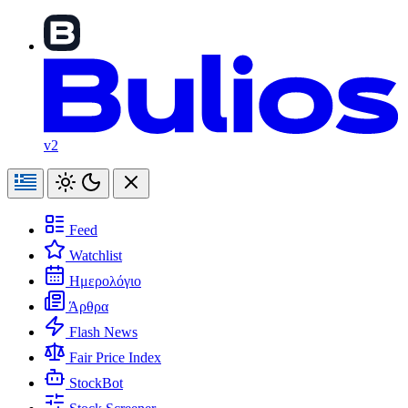
v2
Feed
Watchlist
Ημερολόγιο
Άρθρα
Flash News
Fair Price Index
StockBot