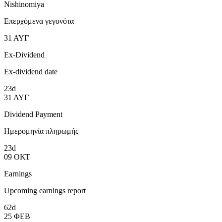
Nishinomiya
Επερχόμενα γεγονότα
31
ΑΥΓ
Ex-Dividend
Ex-dividend date
23d
31
ΑΥΓ
Dividend Payment
Ημερομηνία πληρωμής
23d
09
ΟΚΤ
Earnings
Upcoming earnings report
62d
25
ΦΕΒ