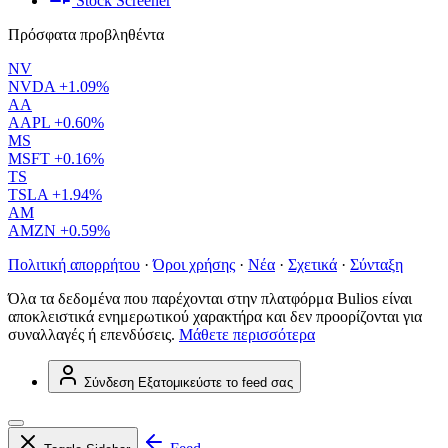
Stock Screener
Πρόσφατα προβληθέντα
NV
NVDA
+1.09%
AA
AAPL
+0.60%
MS
MSFT
+0.16%
TS
TSLA
+1.94%
AM
AMZN
+0.59%
Πολιτική απορρήτου
·
Όροι χρήσης
·
Νέα
·
Σχετικά
·
Σύνταξη
Όλα τα δεδομένα που παρέχονται στην πλατφόρμα Bulios είναι
αποκλειστικά ενημερωτικού χαρακτήρα και δεν προορίζονται για
συναλλαγές ή επενδύσεις.
Μάθετε περισσότερα
Σύνδεση
Εξατομικεύστε το feed σας