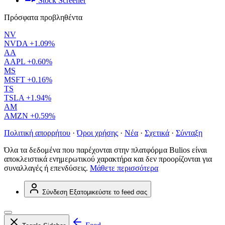
Stock Screener
Πρόσφατα προβληθέντα
NV
NVDA
+1.09%
AA
AAPL
+0.60%
MS
MSFT
+0.16%
TS
TSLA
+1.94%
AM
AMZN
+0.59%
Πολιτική απορρήτου
·
Όροι χρήσης
·
Νέα
·
Σχετικά
·
Σύνταξη
Όλα τα δεδομένα που παρέχονται στην πλατφόρμα Bulios είναι
αποκλειστικά ενημερωτικού χαρακτήρα και δεν προορίζονται για
συναλλαγές ή επενδύσεις.
Μάθετε περισσότερα
Σύνδεση
Εξατομικεύστε το feed σας