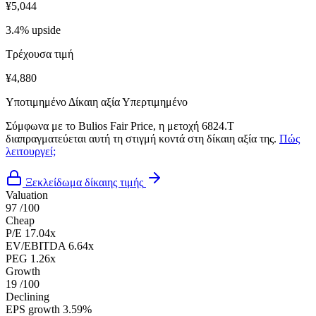
¥5,044
3.4% upside
Τρέχουσα τιμή
¥4,880
Υποτιμημένο
Δίκαιη αξία
Υπερτιμημένο
Σύμφωνα με το Bulios Fair Price, η μετοχή 6824.T
διαπραγματεύεται αυτή τη στιγμή κοντά στη δίκαιη αξία της.
Πώς
λειτουργεί;
Ξεκλείδωμα δίκαιης τιμής
Valuation
97
/100
Cheap
P/E
17.04x
EV/EBITDA
6.64x
PEG
1.26x
Growth
19
/100
Declining
EPS growth
3.59%