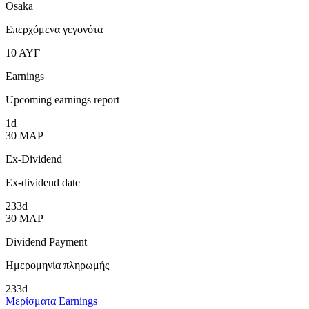
Osaka
Επερχόμενα γεγονότα
10
ΑΥΓ
Earnings
Upcoming earnings report
1d
30
ΜΑΡ
Ex-Dividend
Ex-dividend date
233d
30
ΜΑΡ
Dividend Payment
Ημερομηνία πληρωμής
233d
Μερίσματα
Earnings