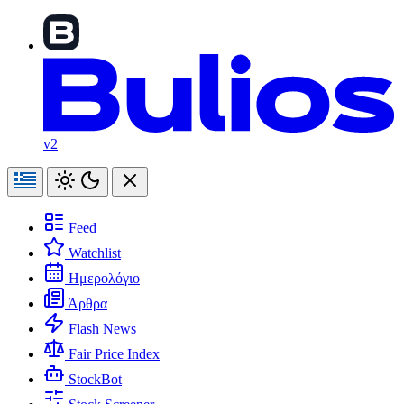
v2
Feed
Watchlist
Ημερολόγιο
Άρθρα
Flash News
Fair Price Index
StockBot