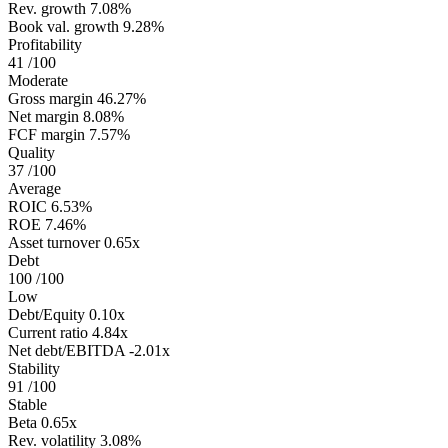
Rev. growth
7.08%
Book val. growth
9.28%
Profitability
41
/100
Moderate
Gross margin
46.27%
Net margin
8.08%
FCF margin
7.57%
Quality
37
/100
Average
ROIC
6.53%
ROE
7.46%
Asset turnover
0.65x
Debt
100
/100
Low
Debt/Equity
0.10x
Current ratio
4.84x
Net debt/EBITDA
-2.01x
Stability
91
/100
Stable
Beta
0.65x
Rev. volatility
3.08%