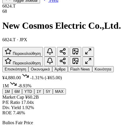
Feed
Toggle Sidebar
6824.T
68
New Cosmos Electric Co.,Ltd.
6824.T · JPX
Παρακολούθηση
Παρακολούθηση
Επισκόπηση
Οικονομικά
Άρθρα
Flash News
Κοινότητα
¥4,880.00
-1.31%
(-¥65.00)
1M
-8.93%
1M
6M
YTD
1Y
5Y
MAX
Market Cap
¥60.2B
P/E Ratio
17.04x
Div. Yield
1.92%
ROE
7.46%
Bulios Fair Price