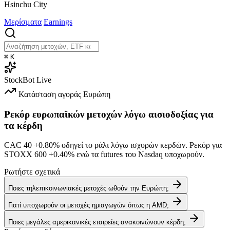
Hsinchu City
Μερίσματα
Earnings
⌘
K
StockBot
Live
Κατάσταση αγοράς
Ευρώπη
Ρεκόρ ευρωπαϊκών μετοχών λόγω αισιοδοξίας για
τα κέρδη
CAC 40
+0.80%
οδηγεί το ράλι λόγω ισχυρών κερδών. Ρεκόρ για
STOXX 600
+0.40%
ενώ τα futures του Nasdaq υποχωρούν.
Ρωτήστε σχετικά
Ποιες τηλεπικοινωνιακές μετοχές ωθούν την Ευρώπη;
Γιατί υποχωρούν οι μετοχές ημιαγωγών όπως η AMD;
Ποιες μεγάλες αμερικανικές εταιρείες ανακοινώνουν κέρδη;