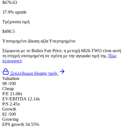
$676.63
37.9% upside
Τρέχουσα τιμή
$490.5
Υποτιμημένο
Δίκαιη αξία
Υπερτιμημένο
Σύμφωνα με το Bulios Fair Price, η μετοχή 6826.TWO είναι αυτή
τη στιγμή υποτιμημένη σε σχέση με την αγοραία τιμή της.
Πώς
λειτουργεί;
Ξεκλείδωμα δίκαιης τιμής
Valuation
98
/100
Cheap
P/E
21.68x
EV/EBITDA
12.14x
P/S
2.45x
Growth
82
/100
Growing
EPS growth
34.55%