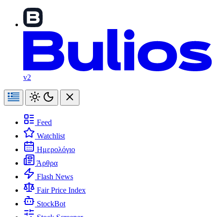
v2
Feed
Watchlist
Ημερολόγιο
Άρθρα
Flash News
Fair Price Index
StockBot