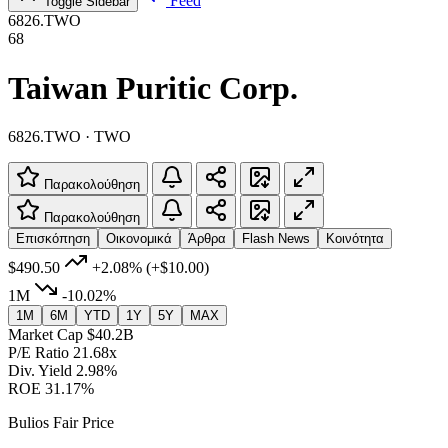
Feed
Toggle Sidebar
6826.TWO
68
Taiwan Puritic Corp.
6826.TWO · TWO
Παρακολούθηση
Παρακολούθηση
Επισκόπηση
Οικονομικά
Άρθρα
Flash News
Κοινότητα
$490.50
+2.08%
(+$10.00)
1M
-10.02%
1M
6M
YTD
1Y
5Y
MAX
Market Cap
$40.2B
P/E Ratio
21.68x
Div. Yield
2.98%
ROE
31.17%
Bulios Fair Price