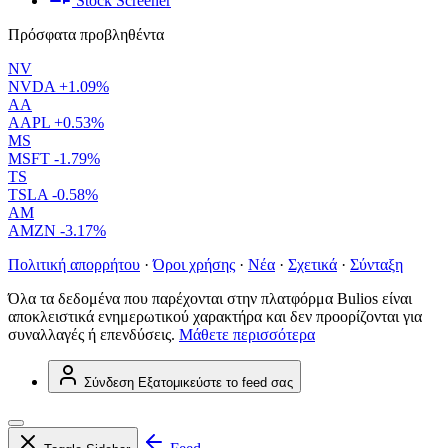
Stock Screener
Πρόσφατα προβληθέντα
NV
NVDA
+1.09%
AA
AAPL
+0.53%
MS
MSFT
-1.79%
TS
TSLA
-0.58%
AM
AMZN
-3.17%
Πολιτική απορρήτου
·
Όροι χρήσης
·
Νέα
·
Σχετικά
·
Σύνταξη
Όλα τα δεδομένα που παρέχονται στην πλατφόρμα Bulios είναι
αποκλειστικά ενημερωτικού χαρακτήρα και δεν προορίζονται για
συναλλαγές ή επενδύσεις.
Μάθετε περισσότερα
Σύνδεση
Εξατομικεύστε το feed σας