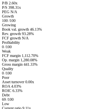
P/B
2.60x
P/S
398.31x
PEG
N/A
Growth
100
/100
Growing
Book val. growth
46.13%
Rev. growth
93.28%
FCF growth
N/A
Profitability
0
/100
Weak
FCF margin
1,112.70%
Op. margin
1,280.08%
Gross margin
441.33%
Quality
0
/100
Poor
Asset turnover
0.00x
ROA
4.03%
ROIC
6.33%
Debt
69
/100
Low
Current ratio
9.11x