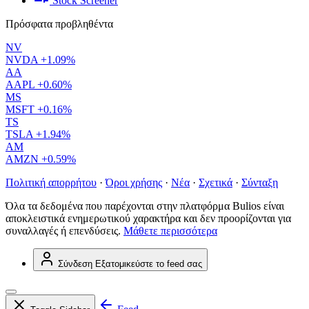
Stock Screener
Πρόσφατα προβληθέντα
NV
NVDA
+1.09%
AA
AAPL
+0.60%
MS
MSFT
+0.16%
TS
TSLA
+1.94%
AM
AMZN
+0.59%
Πολιτική απορρήτου
·
Όροι χρήσης
·
Νέα
·
Σχετικά
·
Σύνταξη
Όλα τα δεδομένα που παρέχονται στην πλατφόρμα Bulios είναι
αποκλειστικά ενημερωτικού χαρακτήρα και δεν προορίζονται για
συναλλαγές ή επενδύσεις.
Μάθετε περισσότερα
Σύνδεση
Εξατομικεύστε το feed σας