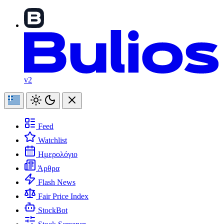
v2
Feed
Watchlist
Ημερολόγιο
Άρθρα
Flash News
Fair Price Index
StockBot