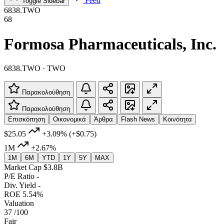
Feed
Toggle Sidebar
6838.TWO
68
Formosa Pharmaceuticals, Inc.
6838.TWO · TWO
Παρακολούθηση
Παρακολούθηση
Επισκόπηση
Οικονομικά
Άρθρα
Flash News
Κοινότητα
$25.05
+3.09%
(+$0.75)
1M
+2.67%
1M
6M
YTD
1Y
5Y
MAX
Market Cap
$3.8B
P/E Ratio
-
Div. Yield
-
ROE
5.54%
Valuation
37
/100
Fair