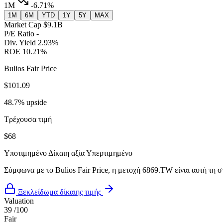
1M
-6.71%
1M
6M
YTD
1Y
5Y
MAX
Market Cap
$9.1B
P/E Ratio
-
Div. Yield
2.93%
ROE
10.21%
Bulios Fair Price
$101.09
48.7% upside
Τρέχουσα τιμή
$68
Υποτιμημένο
Δίκαιη αξία
Υπερτιμημένο
Σύμφωνα με το Bulios Fair Price, η μετοχή 6869.TW είναι αυτή τη σ
Ξεκλείδωμα δίκαιης τιμής
Valuation
39
/100
Fair