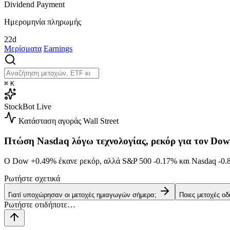
Dividend Payment
Ημερομηνία πληρωμής
22d
Μερίσματα
Earnings
⌘
K
StockBot
Live
Κατάσταση αγοράς
Wall Street
Πτώση Nasdaq λόγω τεχνολογίας, ρεκόρ για τον Dow
Ο Dow
+0.49%
έκανε ρεκόρ, αλλά S&P 500
-0.17%
και Nasdaq
-0.
Ρωτήστε σχετικά
Γιατί υποχώρησαν οι μετοχές ημιαγωγών σήμερα;
Ποιες μετοχές ο