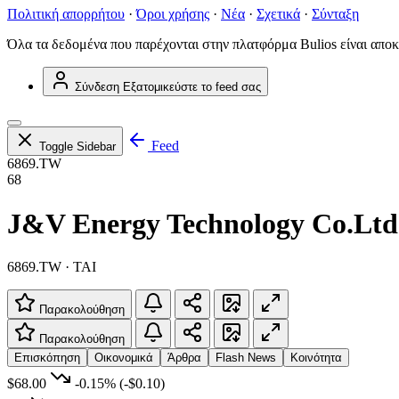
Πολιτική απορρήτου
·
Όροι χρήσης
·
Νέα
·
Σχετικά
·
Σύνταξη
Όλα τα δεδομένα που παρέχονται στην πλατφόρμα Bulios είναι αποκ
Σύνδεση
Εξατομικεύστε το feed σας
Feed
Toggle Sidebar
6869.TW
68
J&V Energy Technology Co.Ltd
6869.TW · TAI
Παρακολούθηση
Παρακολούθηση
Επισκόπηση
Οικονομικά
Άρθρα
Flash News
Κοινότητα
$68.00
-0.15%
(-$0.10)