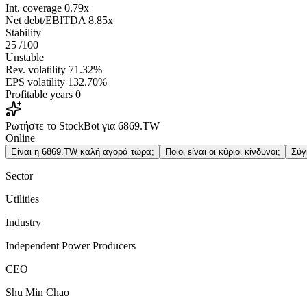
Int. coverage
0.79x
Net debt/EBITDA
8.85x
Stability
25
/100
Unstable
Rev. volatility
71.32%
EPS volatility
132.70%
Profitable years
0
Ρωτήστε το StockBot για 6869.TW
Online
Είναι η 6869.TW καλή αγορά τώρα;
Ποιοι είναι οι κύριοι κίνδυνοι;
Σύγ
Sector
Utilities
Industry
Independent Power Producers
CEO
Shu Min Chao