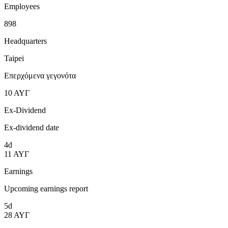
Employees
898
Headquarters
Taipei
Επερχόμενα γεγονότα
10
ΑΥΓ
Ex-Dividend
Ex-dividend date
4d
11
ΑΥΓ
Earnings
Upcoming earnings report
5d
28
ΑΥΓ