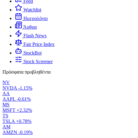
Feed
Watchlist
Ημερολόγιο
Άρθρα
Flash News
Fair Price Index
StockBot
Stock Screener
Πρόσφατα προβληθέντα
NV
NVDA
-1.15%
AA
AAPL
-0.61%
MS
MSFT
+2.32%
TS
TSLA
+0.78%
AM
AMZN
-0.19%