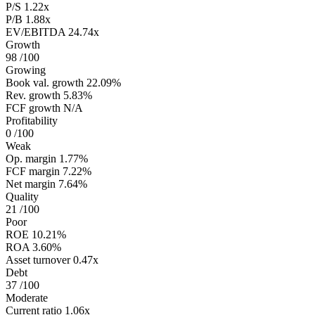
P/S
1.22x
P/B
1.88x
EV/EBITDA
24.74x
Growth
98
/100
Growing
Book val. growth
22.09%
Rev. growth
5.83%
FCF growth
N/A
Profitability
0
/100
Weak
Op. margin
1.77%
FCF margin
7.22%
Net margin
7.64%
Quality
21
/100
Poor
ROE
10.21%
ROA
3.60%
Asset turnover
0.47x
Debt
37
/100
Moderate
Current ratio
1.06x