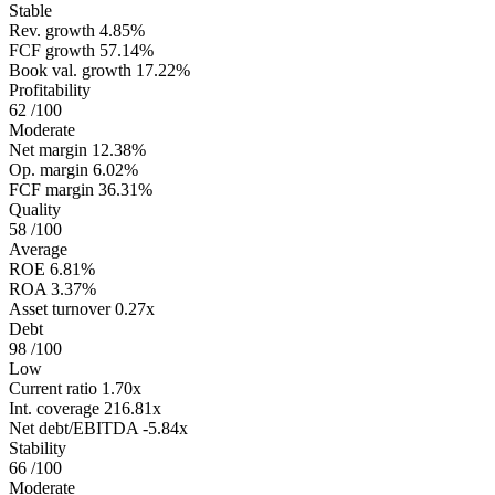
Stable
Rev. growth
4.85%
FCF growth
57.14%
Book val. growth
17.22%
Profitability
62
/100
Moderate
Net margin
12.38%
Op. margin
6.02%
FCF margin
36.31%
Quality
58
/100
Average
ROE
6.81%
ROA
3.37%
Asset turnover
0.27x
Debt
98
/100
Low
Current ratio
1.70x
Int. coverage
216.81x
Net debt/EBITDA
-5.84x
Stability
66
/100
Moderate