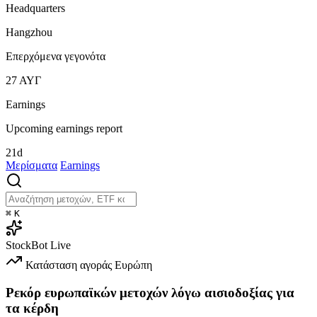
Headquarters
Hangzhou
Επερχόμενα γεγονότα
27
ΑΥΓ
Earnings
Upcoming earnings report
21d
Μερίσματα
Earnings
⌘
K
StockBot
Live
Κατάσταση αγοράς
Ευρώπη
Ρεκόρ ευρωπαϊκών μετοχών λόγω αισιοδοξίας για
τα κέρδη