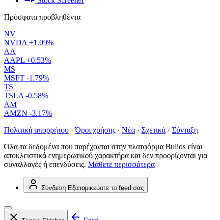
Stock Screener
Πρόσφατα προβληθέντα
NV
NVDA
+1.09%
AA
AAPL
+0.53%
MS
MSFT
-1.79%
TS
TSLA
-0.58%
AM
AMZN
-3.17%
Πολιτική απορρήτου
·
Όροι χρήσης
·
Νέα
·
Σχετικά
·
Σύνταξη
Όλα τα δεδομένα που παρέχονται στην πλατφόρμα Bulios είναι
αποκλειστικά ενημερωτικού χαρακτήρα και δεν προορίζονται για
συναλλαγές ή επενδύσεις.
Μάθετε περισσότερα
Σύνδεση
Εξατομικεύστε το feed σας