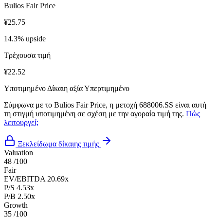
Bulios Fair Price
¥25.75
14.3% upside
Τρέχουσα τιμή
¥22.52
Υποτιμημένο
Δίκαιη αξία
Υπερτιμημένο
Σύμφωνα με το Bulios Fair Price, η μετοχή 688006.SS είναι αυτή
τη στιγμή υποτιμημένη σε σχέση με την αγοραία τιμή της.
Πώς
λειτουργεί;
Ξεκλείδωμα δίκαιης τιμής
Valuation
48
/100
Fair
EV/EBITDA
20.69x
P/S
4.53x
P/B
2.50x
Growth
35
/100