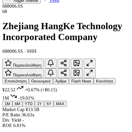
Feed
Toggle Sidebar
688006.SS
68
Zhejiang HangKe Technology
Incorporated Company
688006.SS · SHH
Παρακολούθηση
Παρακολούθηση
Επισκόπηση
Οικονομικά
Άρθρα
Flash News
Κοινότητα
¥22.52
+0.67%
(+¥0.15)
1M
-19.01%
1M
6M
YTD
1Y
5Y
MAX
Market Cap
¥13.5B
P/E Ratio
36.63x
Div. Yield
-
ROE
6.81%