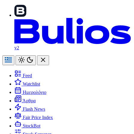
v2
Feed
Watchlist
Ημερολόγιο
Άρθρα
Flash News
Fair Price Index
StockBot