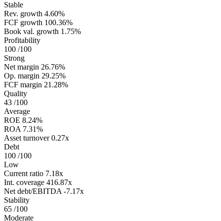
Stable
Rev. growth
4.60%
FCF growth
100.36%
Book val. growth
1.75%
Profitability
100
/100
Strong
Net margin
26.76%
Op. margin
29.25%
FCF margin
21.28%
Quality
43
/100
Average
ROE
8.24%
ROA
7.31%
Asset turnover
0.27x
Debt
100
/100
Low
Current ratio
7.18x
Int. coverage
416.87x
Net debt/EBITDA
-7.17x
Stability
65
/100
Moderate