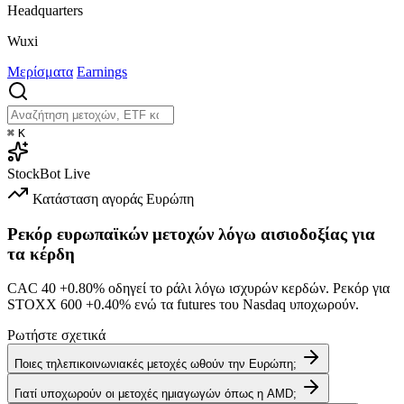
Headquarters
Wuxi
Μερίσματα
Earnings
⌘
K
StockBot
Live
Κατάσταση αγοράς
Ευρώπη
Ρεκόρ ευρωπαϊκών μετοχών λόγω αισιοδοξίας για
τα κέρδη
CAC 40
+0.80%
οδηγεί το ράλι λόγω ισχυρών κερδών. Ρεκόρ για
STOXX 600
+0.40%
ενώ τα futures του Nasdaq υποχωρούν.
Ρωτήστε σχετικά
Ποιες τηλεπικοινωνιακές μετοχές ωθούν την Ευρώπη;
Γιατί υποχωρούν οι μετοχές ημιαγωγών όπως η AMD;