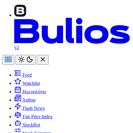
v2
Feed
Watchlist
Ημερολόγιο
Άρθρα
Flash News
Fair Price Index
StockBot