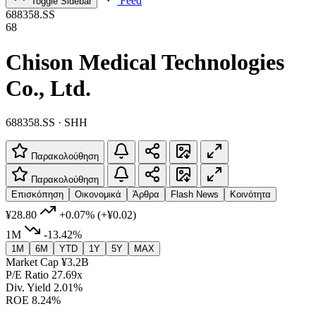
Feed
Toggle Sidebar
688358.SS
68
Chison Medical Technologies
Co., Ltd.
688358.SS · SHH
Παρακολούθηση
Παρακολούθηση
Επισκόπηση
Οικονομικά
Άρθρα
Flash News
Κοινότητα
¥28.80
+0.07%
(+¥0.02)
1M
-13.42%
1M
6M
YTD
1Y
5Y
MAX
Market Cap
¥3.2B
P/E Ratio
27.69x
Div. Yield
2.01%
ROE
8.24%