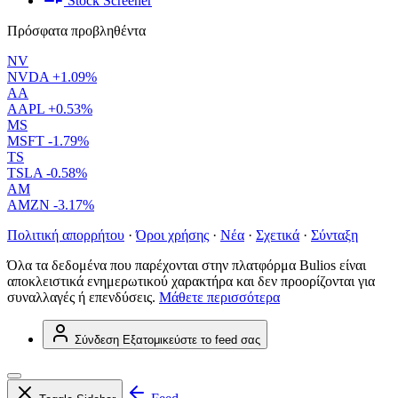
Stock Screener
Πρόσφατα προβληθέντα
NV
NVDA
+1.09%
AA
AAPL
+0.53%
MS
MSFT
-1.79%
TS
TSLA
-0.58%
AM
AMZN
-3.17%
Πολιτική απορρήτου
·
Όροι χρήσης
·
Νέα
·
Σχετικά
·
Σύνταξη
Όλα τα δεδομένα που παρέχονται στην πλατφόρμα Bulios είναι
αποκλειστικά ενημερωτικού χαρακτήρα και δεν προορίζονται για
συναλλαγές ή επενδύσεις.
Μάθετε περισσότερα
Σύνδεση
Εξατομικεύστε το feed σας