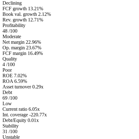
Declining
FCF growth
13.21%
Book val. growth
2.12%
Rev. growth
12.71%
Profitability
48
/100
Moderate
Net margin
22.96%
Op. margin
23.67%
FCF margin
16.49%
Quality
4
/100
Poor
ROE
7.02%
ROA
6.59%
Asset turnover
0.29x
Debt
69
/100
Low
Current ratio
6.05x
Int. coverage
-220.77x
Debt/Equity
0.01x
Stability
31
/100
Unstable