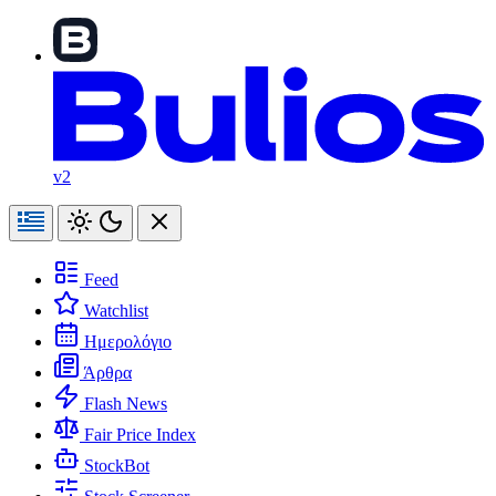
v2
Feed
Watchlist
Ημερολόγιο
Άρθρα
Flash News
Fair Price Index
StockBot