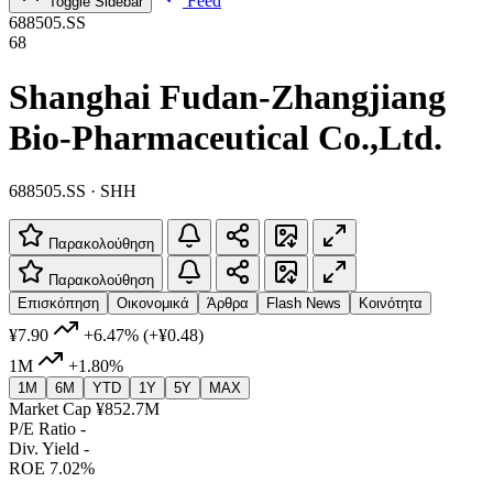
Feed
Toggle Sidebar
688505.SS
68
Shanghai Fudan-Zhangjiang
Bio-Pharmaceutical Co.,Ltd.
688505.SS · SHH
Παρακολούθηση
Παρακολούθηση
Επισκόπηση
Οικονομικά
Άρθρα
Flash News
Κοινότητα
¥7.90
+6.47%
(+¥0.48)
1M
+1.80%
1M
6M
YTD
1Y
5Y
MAX
Market Cap
¥852.7M
P/E Ratio
-
Div. Yield
-
ROE
7.02%