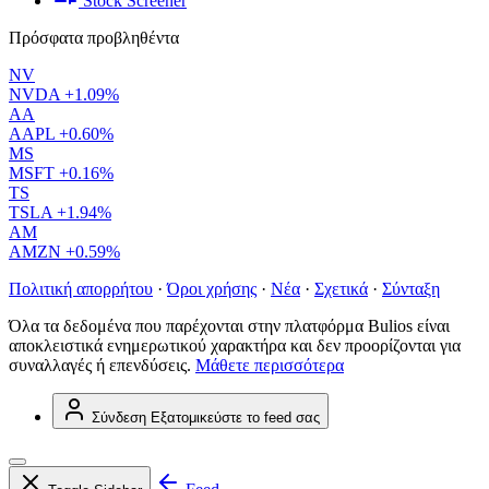
Stock Screener
Πρόσφατα προβληθέντα
NV
NVDA
+1.09%
AA
AAPL
+0.60%
MS
MSFT
+0.16%
TS
TSLA
+1.94%
AM
AMZN
+0.59%
Πολιτική απορρήτου
·
Όροι χρήσης
·
Νέα
·
Σχετικά
·
Σύνταξη
Όλα τα δεδομένα που παρέχονται στην πλατφόρμα Bulios είναι
αποκλειστικά ενημερωτικού χαρακτήρα και δεν προορίζονται για
συναλλαγές ή επενδύσεις.
Μάθετε περισσότερα
Σύνδεση
Εξατομικεύστε το feed σας