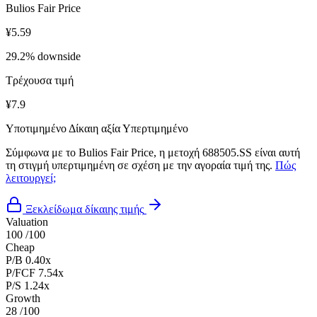
Bulios Fair Price
¥5.59
29.2% downside
Τρέχουσα τιμή
¥7.9
Υποτιμημένο
Δίκαιη αξία
Υπερτιμημένο
Σύμφωνα με το Bulios Fair Price, η μετοχή 688505.SS είναι αυτή
τη στιγμή υπερτιμημένη σε σχέση με την αγοραία τιμή της.
Πώς
λειτουργεί;
Ξεκλείδωμα δίκαιης τιμής
Valuation
100
/100
Cheap
P/B
0.40x
P/FCF
7.54x
P/S
1.24x
Growth
28
/100