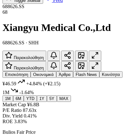
Feed
Toggle Sidebar
688626.SS
68
Xiangyu Medical Co.,Ltd
688626.SS · SHH
Παρακολούθηση
Παρακολούθηση
Επισκόπηση
Οικονομικά
Άρθρα
Flash News
Κοινότητα
¥46.59
+4.84%
(+¥2.15)
1M
-1.64%
1M
6M
YTD
1Y
5Y
MAX
Market Cap
¥6.8B
P/E Ratio
87.63x
Div. Yield
0.41%
ROE
3.83%
Bulios Fair Price