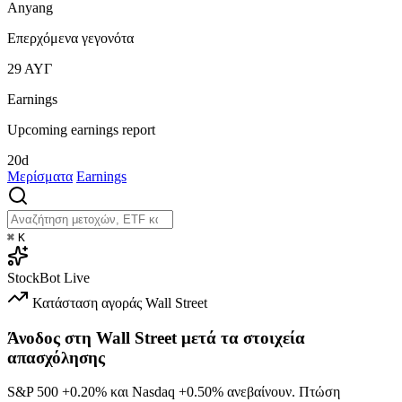
Anyang
Επερχόμενα γεγονότα
29
ΑΥΓ
Earnings
Upcoming earnings report
20d
Μερίσματα
Earnings
⌘
K
StockBot
Live
Κατάσταση αγοράς
Wall Street
Άνοδος στη Wall Street μετά τα στοιχεία
απασχόλησης
S&P 500
+0.20%
και Nasdaq
+0.50%
ανεβαίνουν. Πτώση