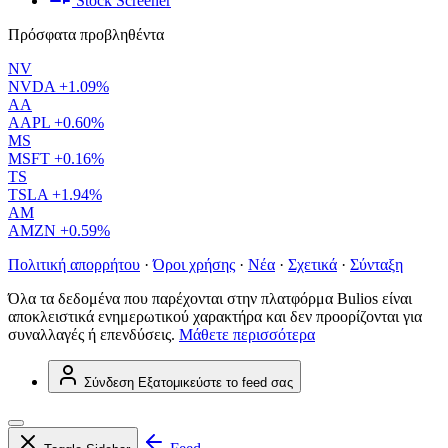
Stock Screener
Πρόσφατα προβληθέντα
NV
NVDA
+1.09%
AA
AAPL
+0.60%
MS
MSFT
+0.16%
TS
TSLA
+1.94%
AM
AMZN
+0.59%
Πολιτική απορρήτου
·
Όροι χρήσης
·
Νέα
·
Σχετικά
·
Σύνταξη
Όλα τα δεδομένα που παρέχονται στην πλατφόρμα Bulios είναι
αποκλειστικά ενημερωτικού χαρακτήρα και δεν προορίζονται για
συναλλαγές ή επενδύσεις.
Μάθετε περισσότερα
Σύνδεση
Εξατομικεύστε το feed σας