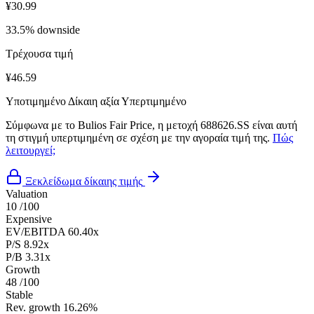
¥30.99
33.5% downside
Τρέχουσα τιμή
¥46.59
Υποτιμημένο
Δίκαιη αξία
Υπερτιμημένο
Σύμφωνα με το Bulios Fair Price, η μετοχή 688626.SS είναι αυτή
τη στιγμή υπερτιμημένη σε σχέση με την αγοραία τιμή της.
Πώς
λειτουργεί;
Ξεκλείδωμα δίκαιης τιμής
Valuation
10
/100
Expensive
EV/EBITDA
60.40x
P/S
8.92x
P/B
3.31x
Growth
48
/100
Stable
Rev. growth
16.26%