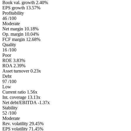
Book val. growth
2.40%
EPS growth
13.57%
Profitability
46
/100
Moderate
Net margin
10.18%
Op. margin
10.04%
FCF margin
12.68%
Quality
16
/100
Poor
ROE
3.83%
ROA
2.39%
Asset turnover
0.23x
Debt
97
/100
Low
Current ratio
1.56x
Int. coverage
13.13x
Net debt/EBITDA
-1.37x
Stability
52
/100
Moderate
Rev. volatility
29.45%
EPS volatility
71.45%