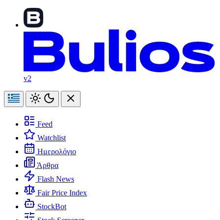
v2
Feed
Watchlist
Ημερολόγιο
Άρθρα
Flash News
Fair Price Index
StockBot