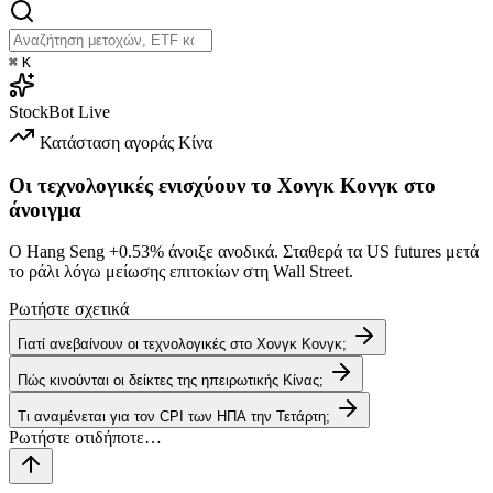
⌘
K
StockBot
Live
Κατάσταση αγοράς
Κίνα
Οι τεχνολογικές ενισχύουν το Χονγκ Κονγκ στο
άνοιγμα
Ο Hang Seng
+0.53%
άνοιξε ανοδικά. Σταθερά τα US futures μετά
το ράλι λόγω μείωσης επιτοκίων στη Wall Street.
Ρωτήστε σχετικά
Γιατί ανεβαίνουν οι τεχνολογικές στο Χονγκ Κονγκ;
Πώς κινούνται οι δείκτες της ηπειρωτικής Κίνας;
Τι αναμένεται για τον CPI των ΗΠΑ την Τετάρτη;