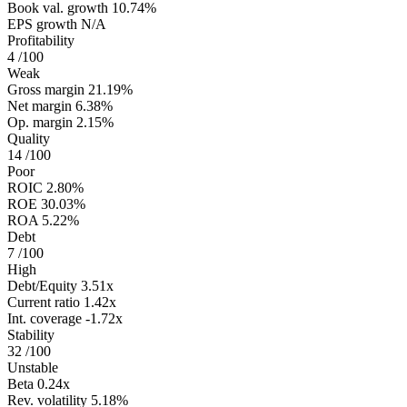
Book val. growth
10.74%
EPS growth
N/A
Profitability
4
/100
Weak
Gross margin
21.19%
Net margin
6.38%
Op. margin
2.15%
Quality
14
/100
Poor
ROIC
2.80%
ROE
30.03%
ROA
5.22%
Debt
7
/100
High
Debt/Equity
3.51x
Current ratio
1.42x
Int. coverage
-1.72x
Stability
32
/100
Unstable
Beta
0.24x
Rev. volatility
5.18%