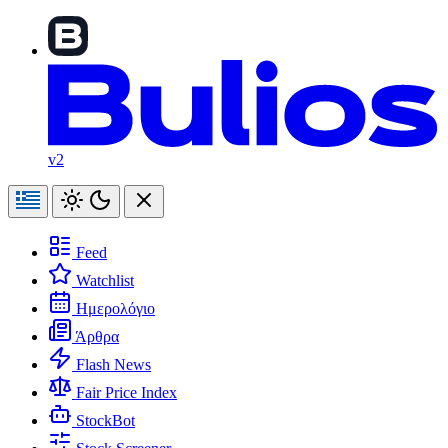
v2
Feed
Watchlist
Ημερολόγιο
Άρθρα
Flash News
Fair Price Index
StockBot