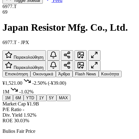
Feed
Toggle Sidebar
6977.T
69
Japan Resistor Mfg. Co., Ltd.
6977.T · JPX
Παρακολούθηση
Παρακολούθηση
Επισκόπηση
Οικονομικά
Άρθρα
Flash News
Κοινότητα
¥1,521.00
-2.50%
(-¥39.00)
1M
-1.02%
1M
6M
YTD
1Y
5Y
MAX
Market Cap
¥1.9B
P/E Ratio
-
Div. Yield
1.92%
ROE
30.03%
Bulios Fair Price