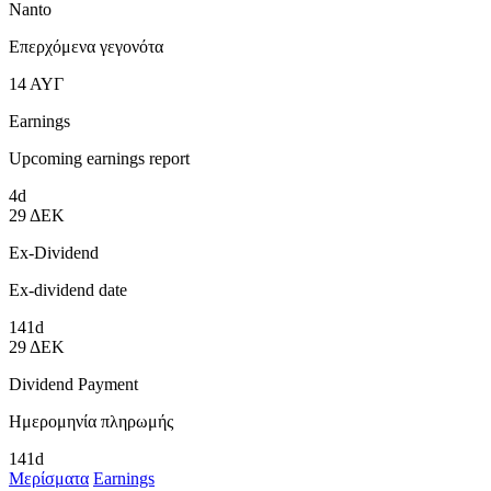
Nanto
Επερχόμενα γεγονότα
14
ΑΥΓ
Earnings
Upcoming earnings report
4d
29
ΔΕΚ
Ex-Dividend
Ex-dividend date
141d
29
ΔΕΚ
Dividend Payment
Ημερομηνία πληρωμής
141d
Μερίσματα
Earnings