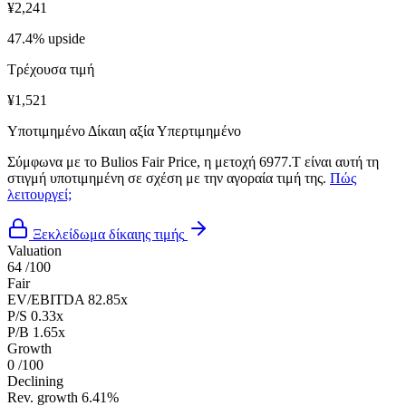
¥2,241
47.4% upside
Τρέχουσα τιμή
¥1,521
Υποτιμημένο
Δίκαιη αξία
Υπερτιμημένο
Σύμφωνα με το Bulios Fair Price, η μετοχή 6977.T είναι αυτή τη
στιγμή υποτιμημένη σε σχέση με την αγοραία τιμή της.
Πώς
λειτουργεί;
Ξεκλείδωμα δίκαιης τιμής
Valuation
64
/100
Fair
EV/EBITDA
82.85x
P/S
0.33x
P/B
1.65x
Growth
0
/100
Declining
Rev. growth
6.41%