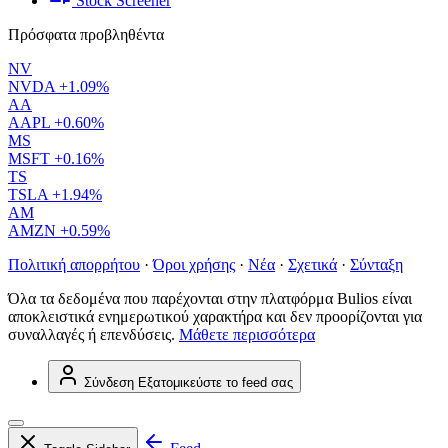
Stock Screener
Πρόσφατα προβληθέντα
NV
NVDA
+1.09%
AA
AAPL
+0.60%
MS
MSFT
+0.16%
TS
TSLA
+1.94%
AM
AMZN
+0.59%
Πολιτική απορρήτου
·
Όροι χρήσης
·
Νέα
·
Σχετικά
·
Σύνταξη
Όλα τα δεδομένα που παρέχονται στην πλατφόρμα Bulios είναι
αποκλειστικά ενημερωτικού χαρακτήρα και δεν προορίζονται για
συναλλαγές ή επενδύσεις.
Μάθετε περισσότερα
Σύνδεση
Εξατομικεύστε το feed σας