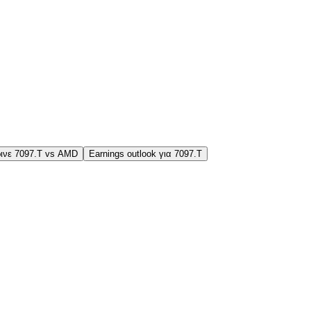
ινε 7097.T vs AMD
Earnings outlook για 7097.T