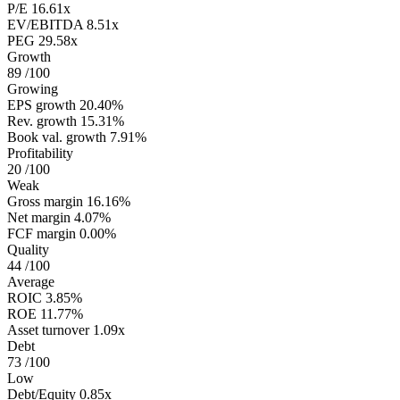
P/E
16.61x
EV/EBITDA
8.51x
PEG
29.58x
Growth
89
/100
Growing
EPS growth
20.40%
Rev. growth
15.31%
Book val. growth
7.91%
Profitability
20
/100
Weak
Gross margin
16.16%
Net margin
4.07%
FCF margin
0.00%
Quality
44
/100
Average
ROIC
3.85%
ROE
11.77%
Asset turnover
1.09x
Debt
73
/100
Low
Debt/Equity
0.85x