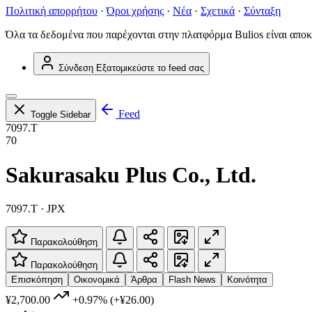
Πολιτική απορρήτου
·
Όροι χρήσης
·
Νέα
·
Σχετικά
·
Σύνταξη
Όλα τα δεδομένα που παρέχονται στην πλατφόρμα Bulios είναι αποκ
Σύνδεση
Εξατομικεύστε το feed σας
Feed
Toggle Sidebar
7097.T
70
Sakurasaku Plus Co., Ltd.
7097.T · JPX
Παρακολούθηση
Παρακολούθηση
Επισκόπηση
Οικονομικά
Άρθρα
Flash News
Κοινότητα
¥2,700.00
+0.97%
(+¥26.00)