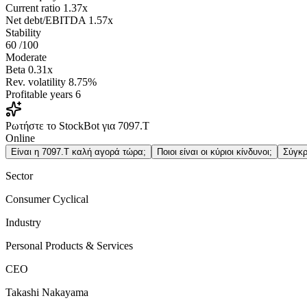
Current ratio
1.37x
Net debt/EBITDA
1.57x
Stability
60
/100
Moderate
Beta
0.31x
Rev. volatility
8.75%
Profitable years
6
Ρωτήστε το StockBot για 7097.T
Online
Είναι η 7097.T καλή αγορά τώρα;
Ποιοι είναι οι κύριοι κίνδυνοι;
Σύγκρ
Sector
Consumer Cyclical
Industry
Personal Products & Services
CEO
Takashi Nakayama