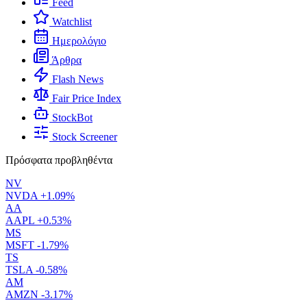
Feed
Watchlist
Ημερολόγιο
Άρθρα
Flash News
Fair Price Index
StockBot
Stock Screener
Πρόσφατα προβληθέντα
NV
NVDA
+1.09%
AA
AAPL
+0.53%
MS
MSFT
-1.79%
TS
TSLA
-0.58%
AM
AMZN
-3.17%