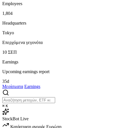
Employees
1,804
Headquarters
Tokyo
Επερχόμενα γεγονότα
10
ΣΕΠ
Earnings
Upcoming earnings report
35d
Μερίσματα
Earnings
⌘
K
StockBot
Live
Κατάσταση αγοράς
Ευρώπη