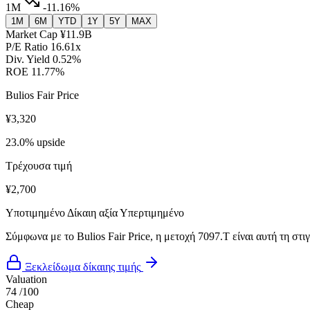
1M
-11.16%
1M
6M
YTD
1Y
5Y
MAX
Market Cap
¥11.9B
P/E Ratio
16.61x
Div. Yield
0.52%
ROE
11.77%
Bulios Fair Price
¥3,320
23.0% upside
Τρέχουσα τιμή
¥2,700
Υποτιμημένο
Δίκαιη αξία
Υπερτιμημένο
Σύμφωνα με το Bulios Fair Price, η μετοχή 7097.T είναι αυτή τη στ
Ξεκλείδωμα δίκαιης τιμής
Valuation
74
/100
Cheap