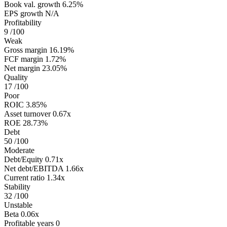
Book val. growth
6.25%
EPS growth
N/A
Profitability
9
/100
Weak
Gross margin
16.19%
FCF margin
1.72%
Net margin
23.05%
Quality
17
/100
Poor
ROIC
3.85%
Asset turnover
0.67x
ROE
28.73%
Debt
50
/100
Moderate
Debt/Equity
0.71x
Net debt/EBITDA
1.66x
Current ratio
1.34x
Stability
32
/100
Unstable
Beta
0.06x
Profitable years
0