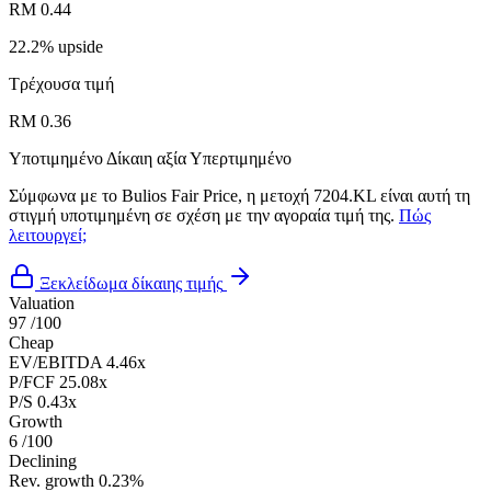
RM 0.44
22.2% upside
Τρέχουσα τιμή
RM 0.36
Υποτιμημένο
Δίκαιη αξία
Υπερτιμημένο
Σύμφωνα με το Bulios Fair Price, η μετοχή 7204.KL είναι αυτή τη
στιγμή υποτιμημένη σε σχέση με την αγοραία τιμή της.
Πώς
λειτουργεί;
Ξεκλείδωμα δίκαιης τιμής
Valuation
97
/100
Cheap
EV/EBITDA
4.46x
P/FCF
25.08x
P/S
0.43x
Growth
6
/100
Declining
Rev. growth
0.23%