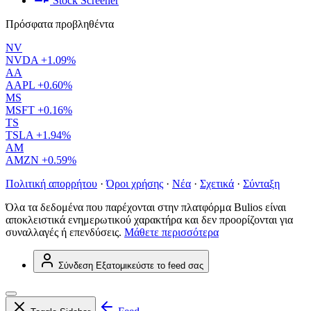
Stock Screener
Πρόσφατα προβληθέντα
NV
NVDA
+1.09%
AA
AAPL
+0.60%
MS
MSFT
+0.16%
TS
TSLA
+1.94%
AM
AMZN
+0.59%
Πολιτική απορρήτου
·
Όροι χρήσης
·
Νέα
·
Σχετικά
·
Σύνταξη
Όλα τα δεδομένα που παρέχονται στην πλατφόρμα Bulios είναι
αποκλειστικά ενημερωτικού χαρακτήρα και δεν προορίζονται για
συναλλαγές ή επενδύσεις.
Μάθετε περισσότερα
Σύνδεση
Εξατομικεύστε το feed σας