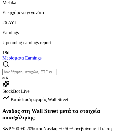
Melaka
Επερχόμενα γεγονότα
26
ΑΥΓ
Earnings
Upcoming earnings report
18d
Μερίσματα
Earnings
⌘
K
StockBot
Live
Κατάσταση αγοράς
Wall Street
Άνοδος στη Wall Street μετά τα στοιχεία
απασχόλησης
S&P 500
+0.20%
και Nasdaq
+0.50%
ανεβαίνουν. Πτώση