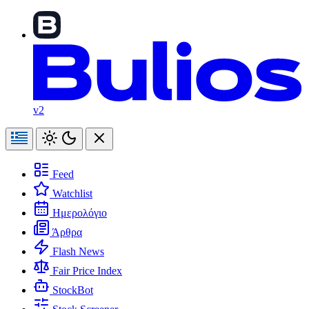
v2
Feed
Watchlist
Ημερολόγιο
Άρθρα
Flash News
Fair Price Index
StockBot