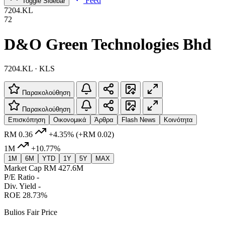
Feed
Toggle Sidebar
7204.KL
72
D&O Green Technologies Bhd
7204.KL · KLS
Παρακολούθηση
Παρακολούθηση
Επισκόπηση
Οικονομικά
Άρθρα
Flash News
Κοινότητα
RM 0.36
+4.35%
(+RM 0.02)
1M
+10.77%
1M
6M
YTD
1Y
5Y
MAX
Market Cap
RM 427.6M
P/E Ratio
-
Div. Yield
-
ROE
28.73%
Bulios Fair Price