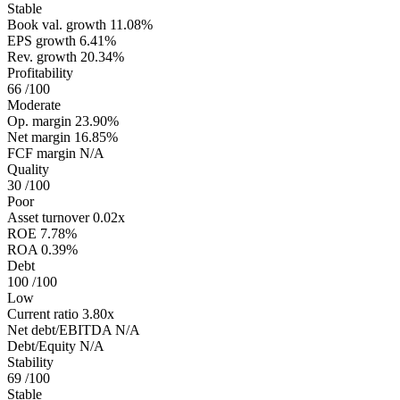
Stable
Book val. growth
11.08%
EPS growth
6.41%
Rev. growth
20.34%
Profitability
66
/100
Moderate
Op. margin
23.90%
Net margin
16.85%
FCF margin
N/A
Quality
30
/100
Poor
Asset turnover
0.02x
ROE
7.78%
ROA
0.39%
Debt
100
/100
Low
Current ratio
3.80x
Net debt/EBITDA
N/A
Debt/Equity
N/A
Stability
69
/100
Stable