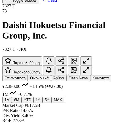
Feed
Toggle Sidebar
7327.T
73
Daishi Hokuetsu Financial
Group, Inc.
7327.T · JPX
Παρακολούθηση
Παρακολούθηση
Επισκόπηση
Οικονομικά
Άρθρα
Flash News
Κοινότητα
¥2,380.00
+1.15%
(+¥27.00)
1M
+6.71%
1M
6M
YTD
1Y
5Y
MAX
Market Cap
¥617.5B
P/E Ratio
14.67x
Div. Yield
3.40%
ROE
7.78%