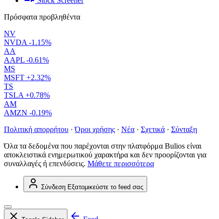
Stock Screener
Πρόσφατα προβληθέντα
NV
NVDA
-1.15%
AA
AAPL
-0.61%
MS
MSFT
+2.32%
TS
TSLA
+0.78%
AM
AMZN
-0.19%
Πολιτική απορρήτου
·
Όροι χρήσης
·
Νέα
·
Σχετικά
·
Σύνταξη
Όλα τα δεδομένα που παρέχονται στην πλατφόρμα Bulios είναι
αποκλειστικά ενημερωτικού χαρακτήρα και δεν προορίζονται για
συναλλαγές ή επενδύσεις.
Μάθετε περισσότερα
Σύνδεση
Εξατομικεύστε το feed σας