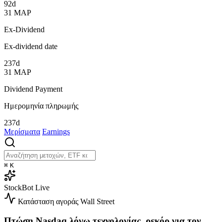
92d
31
ΜΑΡ
Ex-Dividend
Ex-dividend date
237d
31
ΜΑΡ
Dividend Payment
Ημερομηνία πληρωμής
237d
Μερίσματα
Earnings
⌘
K
StockBot
Live
Κατάσταση αγοράς
Wall Street
Πτώση Nasdaq λόγω τεχνολογίας, ρεκόρ για τον