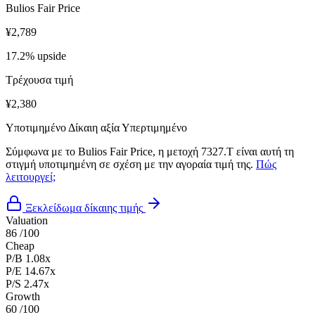
Bulios Fair Price
¥2,789
17.2% upside
Τρέχουσα τιμή
¥2,380
Υποτιμημένο
Δίκαιη αξία
Υπερτιμημένο
Σύμφωνα με το Bulios Fair Price, η μετοχή 7327.T είναι αυτή τη
στιγμή υποτιμημένη σε σχέση με την αγοραία τιμή της.
Πώς
λειτουργεί;
Ξεκλείδωμα δίκαιης τιμής
Valuation
86
/100
Cheap
P/B
1.08x
P/E
14.67x
P/S
2.47x
Growth
60
/100