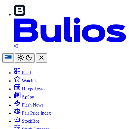
v2
Feed
Watchlist
Ημερολόγιο
Άρθρα
Flash News
Fair Price Index
StockBot