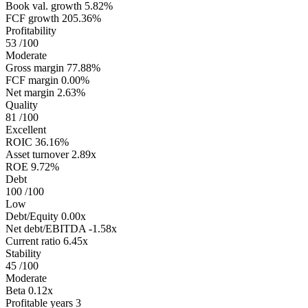
Book val. growth
5.82%
FCF growth
205.36%
Profitability
53
/100
Moderate
Gross margin
77.88%
FCF margin
0.00%
Net margin
2.63%
Quality
81
/100
Excellent
ROIC
36.16%
Asset turnover
2.89x
ROE
9.72%
Debt
100
/100
Low
Debt/Equity
0.00x
Net debt/EBITDA
-1.58x
Current ratio
6.45x
Stability
45
/100
Moderate
Beta
0.12x
Profitable years
3