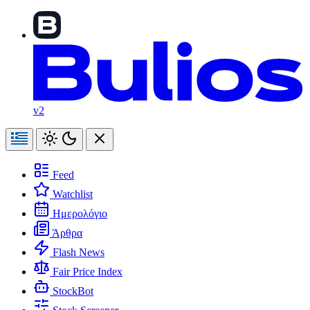
v2
Feed
Watchlist
Ημερολόγιο
Άρθρα
Flash News
Fair Price Index
StockBot