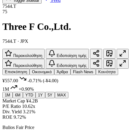
Feed
Toggle Sidebar
7544.T
75
Three F Co.,Ltd.
7544.T · JPX
Παρακολούθηση
Ειδοποίηση τιμής
Παρακολούθηση
Ειδοποίηση τιμής
Επισκόπηση
Οικονομικά
Άρθρα
Flash News
Κοινότητα
¥557.00
-0.71%
(-¥4.00)
1M
+0.90%
1M
6M
YTD
1Y
5Y
MAX
Market Cap
¥4.2B
P/E Ratio
10.62x
Div. Yield
3.21%
ROE
9.72%
Bulios Fair Price