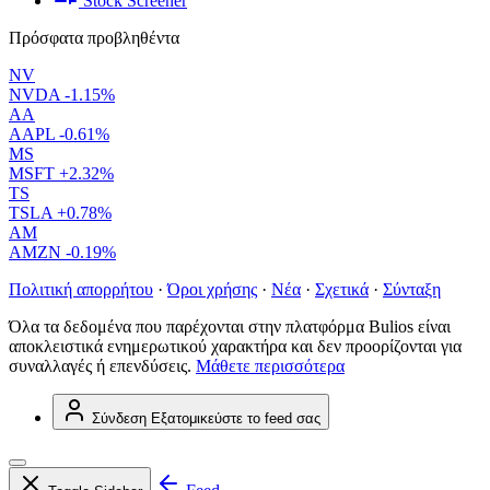
Stock Screener
Πρόσφατα προβληθέντα
NV
NVDA
-1.15%
AA
AAPL
-0.61%
MS
MSFT
+2.32%
TS
TSLA
+0.78%
AM
AMZN
-0.19%
Πολιτική απορρήτου
·
Όροι χρήσης
·
Νέα
·
Σχετικά
·
Σύνταξη
Όλα τα δεδομένα που παρέχονται στην πλατφόρμα Bulios είναι
αποκλειστικά ενημερωτικού χαρακτήρα και δεν προορίζονται για
συναλλαγές ή επενδύσεις.
Μάθετε περισσότερα
Σύνδεση
Εξατομικεύστε το feed σας