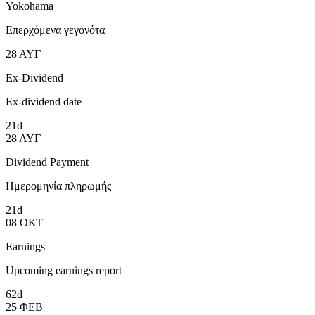
Yokohama
Επερχόμενα γεγονότα
28
ΑΥΓ
Ex-Dividend
Ex-dividend date
21d
28
ΑΥΓ
Dividend Payment
Ημερομηνία πληρωμής
21d
08
ΟΚΤ
Earnings
Upcoming earnings report
62d
25
ΦΕΒ