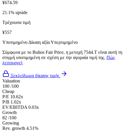
¥674.59
21.1% upside
Τρέχουσα τιμή
¥557
Υποτιμημένο
Δίκαιη αξία
Υπερτιμημένο
Σύμφωνα με το Bulios Fair Price, η μετοχή 7544.T είναι αυτή τη
στιγμή υποτιμημένη σε σχέση με την αγοραία τιμή της.
Πώς
λειτουργεί;
Ξεκλείδωμα δίκαιης τιμής
Valuation
100
/100
Cheap
P/E
10.62x
P/B
1.02x
EV/EBITDA
0.03x
Growth
82
/100
Growing
Rev. growth
4.51%