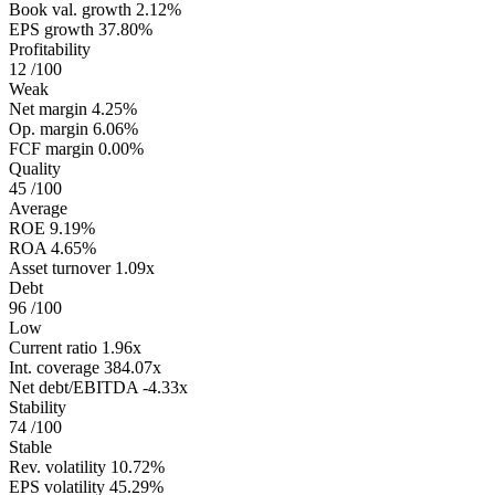
Book val. growth
2.12%
EPS growth
37.80%
Profitability
12
/100
Weak
Net margin
4.25%
Op. margin
6.06%
FCF margin
0.00%
Quality
45
/100
Average
ROE
9.19%
ROA
4.65%
Asset turnover
1.09x
Debt
96
/100
Low
Current ratio
1.96x
Int. coverage
384.07x
Net debt/EBITDA
-4.33x
Stability
74
/100
Stable
Rev. volatility
10.72%
EPS volatility
45.29%