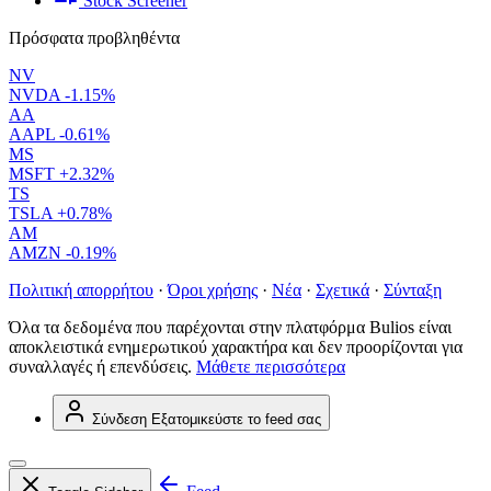
Stock Screener
Πρόσφατα προβληθέντα
NV
NVDA
-1.15%
AA
AAPL
-0.61%
MS
MSFT
+2.32%
TS
TSLA
+0.78%
AM
AMZN
-0.19%
Πολιτική απορρήτου
·
Όροι χρήσης
·
Νέα
·
Σχετικά
·
Σύνταξη
Όλα τα δεδομένα που παρέχονται στην πλατφόρμα Bulios είναι
αποκλειστικά ενημερωτικού χαρακτήρα και δεν προορίζονται για
συναλλαγές ή επενδύσεις.
Μάθετε περισσότερα
Σύνδεση
Εξατομικεύστε το feed σας