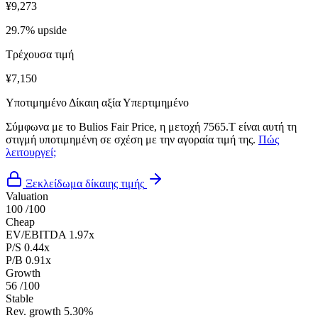
¥9,273
29.7% upside
Τρέχουσα τιμή
¥7,150
Υποτιμημένο
Δίκαιη αξία
Υπερτιμημένο
Σύμφωνα με το Bulios Fair Price, η μετοχή 7565.T είναι αυτή τη
στιγμή υποτιμημένη σε σχέση με την αγοραία τιμή της.
Πώς
λειτουργεί;
Ξεκλείδωμα δίκαιης τιμής
Valuation
100
/100
Cheap
EV/EBITDA
1.97x
P/S
0.44x
P/B
0.91x
Growth
56
/100
Stable
Rev. growth
5.30%