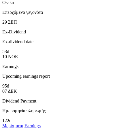
Osaka
Επερχόμενα γεγονότα
29
ΣΕΠ
Ex-Dividend
Ex-dividend date
53d
10
ΝΟΕ
Earnings
Upcoming earnings report
95d
07
ΔΕΚ
Dividend Payment
Ημερομηνία πληρωμής
122d
Μερίσματα
Earnings