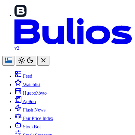
v2
Feed
Watchlist
Ημερολόγιο
Άρθρα
Flash News
Fair Price Index
StockBot