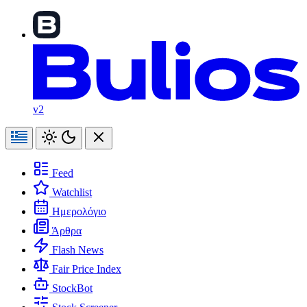
v2
Feed
Watchlist
Ημερολόγιο
Άρθρα
Flash News
Fair Price Index
StockBot