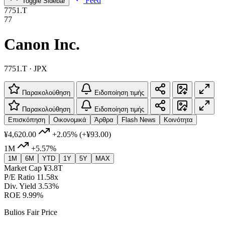
Feed
Toggle Sidebar
7751.T
77
Canon Inc.
7751.T · JPX
Παρακολούθηση
Ειδοποίηση τιμής
Παρακολούθηση
Ειδοποίηση τιμής
Επισκόπηση
Οικονομικά
Άρθρα
Flash News
Κοινότητα
¥4,620.00
+2.05%
(+¥93.00)
1M
+5.57%
1M
6M
YTD
1Y
5Y
MAX
Market Cap
¥3.8T
P/E Ratio
11.58x
Div. Yield
3.53%
ROE
9.99%
Bulios Fair Price