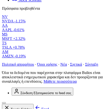
Stock Screener
Πρόσφατα προβληθέντα
NV
NVDA
-1.15%
AA
AAPL
-0.61%
MS
MSFT
+2.32%
TS
TSLA
+0.78%
AM
AMZN
-0.19%
Πολιτική απορρήτου
·
Όροι χρήσης
·
Νέα
·
Σχετικά
·
Σύνταξη
Όλα τα δεδομένα που παρέχονται στην πλατφόρμα Bulios είναι
αποκλειστικά ενημερωτικού χαρακτήρα και δεν προορίζονται για
συναλλαγές ή επενδύσεις.
Μάθετε περισσότερα
Σύνδεση
Εξατομικεύστε το feed σας