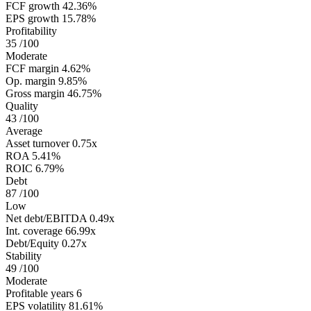
FCF growth
42.36%
EPS growth
15.78%
Profitability
35
/100
Moderate
FCF margin
4.62%
Op. margin
9.85%
Gross margin
46.75%
Quality
43
/100
Average
Asset turnover
0.75x
ROA
5.41%
ROIC
6.79%
Debt
87
/100
Low
Net debt/EBITDA
0.49x
Int. coverage
66.99x
Debt/Equity
0.27x
Stability
49
/100
Moderate
Profitable years
6
EPS volatility
81.61%