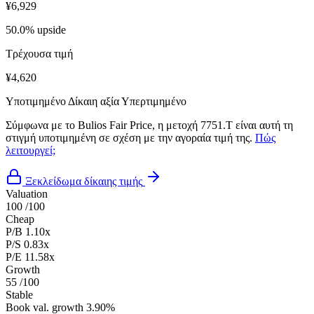
¥6,929
50.0% upside
Τρέχουσα τιμή
¥4,620
Υποτιμημένο
Δίκαιη αξία
Υπερτιμημένο
Σύμφωνα με το Bulios Fair Price, η μετοχή 7751.T είναι αυτή τη
στιγμή υποτιμημένη σε σχέση με την αγοραία τιμή της.
Πώς
λειτουργεί;
Ξεκλείδωμα δίκαιης τιμής
Valuation
100
/100
Cheap
P/B
1.10x
P/S
0.83x
P/E
11.58x
Growth
55
/100
Stable
Book val. growth
3.90%