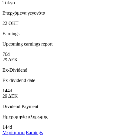
Tokyo
Επερχόμενα γεγονότα
22
ΟΚΤ
Earnings
Upcoming earnings report
76d
29
ΔΕΚ
Ex-Dividend
Ex-dividend date
144d
29
ΔΕΚ
Dividend Payment
Ημερομηνία πληρωμής
144d
Μερίσματα
Earnings