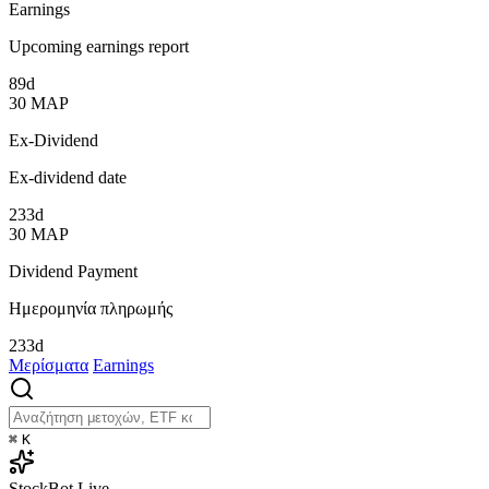
Earnings
Upcoming earnings report
89d
30
ΜΑΡ
Ex-Dividend
Ex-dividend date
233d
30
ΜΑΡ
Dividend Payment
Ημερομηνία πληρωμής
233d
Μερίσματα
Earnings
⌘
K
StockBot
Live