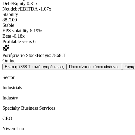
Debt/Equity
0.31x
Net debt/EBITDA
-1.07x
Stability
88
/100
Stable
EPS volatility
6.19%
Beta
-0.18x
Profitable years
6
Ρωτήστε το StockBot για 7868.T
Online
Είναι η 7868.T καλή αγορά τώρα;
Ποιοι είναι οι κύριοι κίνδυνοι;
Σύγκρ
Sector
Industrials
Industry
Specialty Business Services
CEO
Yiwen Luo