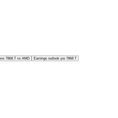
ινε 7868.T vs AMD
Earnings outlook για 7868.T