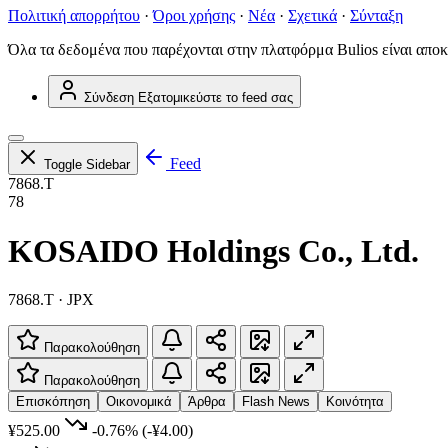
Πολιτική απορρήτου
·
Όροι χρήσης
·
Νέα
·
Σχετικά
·
Σύνταξη
Όλα τα δεδομένα που παρέχονται στην πλατφόρμα Bulios είναι αποκ
Σύνδεση
Εξατομικεύστε το feed σας
Feed
Toggle Sidebar
7868.T
78
KOSAIDO Holdings Co., Ltd.
7868.T · JPX
Παρακολούθηση
Παρακολούθηση
Επισκόπηση
Οικονομικά
Άρθρα
Flash News
Κοινότητα
¥525.00
-0.76%
(-¥4.00)