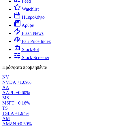
Feed
Watchlist
Ημερολόγιο
Άρθρα
Flash News
Fair Price Index
StockBot
Stock Screener
Πρόσφατα προβληθέντα
NV
NVDA
+1.09%
AA
AAPL
+0.60%
MS
MSFT
+0.16%
TS
TSLA
+1.94%
AM
AMZN
+0.59%