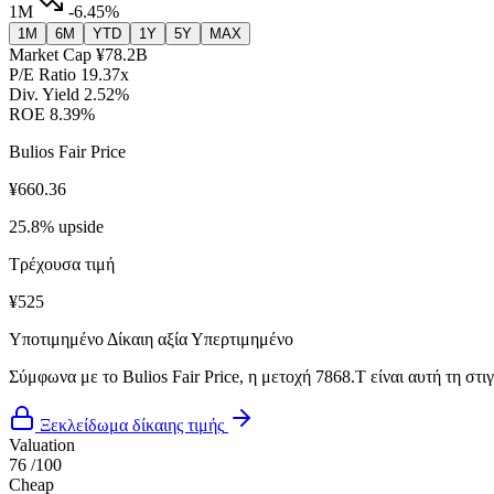
1M
-6.45%
1M
6M
YTD
1Y
5Y
MAX
Market Cap
¥78.2B
P/E Ratio
19.37x
Div. Yield
2.52%
ROE
8.39%
Bulios Fair Price
¥660.36
25.8% upside
Τρέχουσα τιμή
¥525
Υποτιμημένο
Δίκαιη αξία
Υπερτιμημένο
Σύμφωνα με το Bulios Fair Price, η μετοχή 7868.T είναι αυτή τη στ
Ξεκλείδωμα δίκαιης τιμής
Valuation
76
/100
Cheap