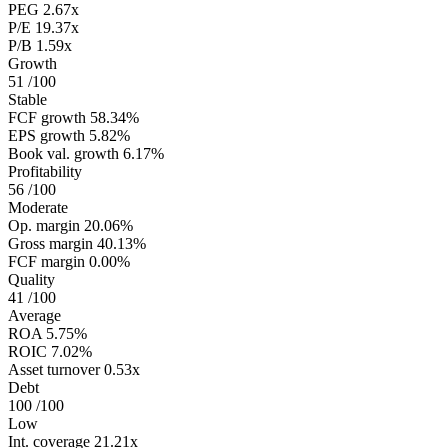
PEG
2.67x
P/E
19.37x
P/B
1.59x
Growth
51
/100
Stable
FCF growth
58.34%
EPS growth
5.82%
Book val. growth
6.17%
Profitability
56
/100
Moderate
Op. margin
20.06%
Gross margin
40.13%
FCF margin
0.00%
Quality
41
/100
Average
ROA
5.75%
ROIC
7.02%
Asset turnover
0.53x
Debt
100
/100
Low
Int. coverage
21.21x