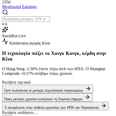
235d
Μερίσματα
Earnings
⌘
K
StockBot
Live
Κατάσταση αγοράς
Κίνα
Η τεχνολογία πιέζει το Χονγκ Κονγκ, κέρδη στην
Κίνα
Ο Hang Seng
-1.50%
έπεσε λόγω tech των ΗΠΑ. Ο Shanghai
Composite
+0.57%
ανέβηκε λόγω χρυσού.
Ρωτήστε σχετικά
Γιατί πωλούνται οι μετοχές τεχνολογίας παγκοσμίως;
Ποιες μετοχές χρυσού ενισχύουν τη Σαγκάη σήμερα;
Τι αναμένεται στην έκθεση εργασίας των ΗΠΑ την Παρασκευή;