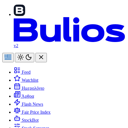
v2
Feed
Watchlist
Ημερολόγιο
Άρθρα
Flash News
Fair Price Index
StockBot