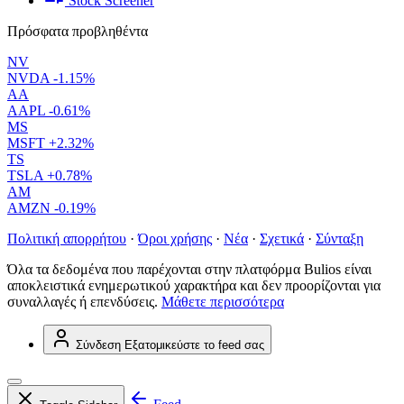
Stock Screener
Πρόσφατα προβληθέντα
NV
NVDA
-1.15%
AA
AAPL
-0.61%
MS
MSFT
+2.32%
TS
TSLA
+0.78%
AM
AMZN
-0.19%
Πολιτική απορρήτου
·
Όροι χρήσης
·
Νέα
·
Σχετικά
·
Σύνταξη
Όλα τα δεδομένα που παρέχονται στην πλατφόρμα Bulios είναι
αποκλειστικά ενημερωτικού χαρακτήρα και δεν προορίζονται για
συναλλαγές ή επενδύσεις.
Μάθετε περισσότερα
Σύνδεση
Εξατομικεύστε το feed σας