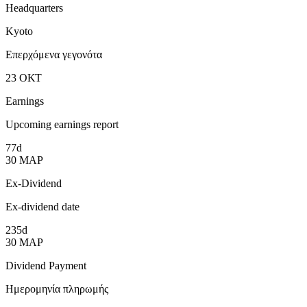
Headquarters
Kyoto
Επερχόμενα γεγονότα
23
ΟΚΤ
Earnings
Upcoming earnings report
77d
30
ΜΑΡ
Ex-Dividend
Ex-dividend date
235d
30
ΜΑΡ
Dividend Payment
Ημερομηνία πληρωμής