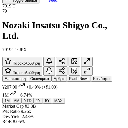
Feed
Toggle Sidebar
7919.T
79
Nozaki Insatsu Shigyo Co.,
Ltd.
7919.T · JPX
Παρακολούθηση
Παρακολούθηση
Επισκόπηση
Οικονομικά
Άρθρα
Flash News
Κοινότητα
¥207.00
+0.49%
(+¥1.00)
1M
+6.74%
1M
6M
YTD
1Y
5Y
MAX
Market Cap
¥3.3B
P/E Ratio
9.26x
Div. Yield
2.43%
ROE
8.05%