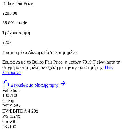
Bulios Fair Price
¥283.08
36.8% upside
Τρέχουσα τιμή
¥207
Υποτιμημένο
Δίκαιη αξία
Υπερτιμημένο
Σύμφωνα με το Bulios Fair Price, η μετοχή 7919.T είναι αυτή τη
στιγμή υποτιμημένη σε σχέση με την αγοραία τιμή της.
Πώς
λειτουργεί;
Ξεκλείδωμα δίκαιης τιμής
Valuation
100
/100
Cheap
P/E
9.26x
EV/EBITDA
4.29x
P/S
0.24x
Growth
53
/100