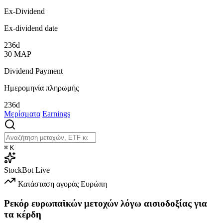
Ex-Dividend
Ex-dividend date
236d
30
ΜΑΡ
Dividend Payment
Ημερομηνία πληρωμής
236d
Μερίσματα
Earnings
⌘
K
StockBot
Live
Κατάσταση αγοράς
Ευρώπη
Ρεκόρ ευρωπαϊκών μετοχών λόγω αισιοδοξίας για
τα κέρδη