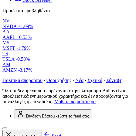
Stock Screener
Πρόσφατα προβληθέντα
NV
NVDA
+1.09%
AA
AAPL
+0.53%
MS
MSFT
-1.79%
TS
TSLA
-0.58%
AM
AMZN
-3.17%
Πολιτική απορρήτου
·
Όροι χρήσης
·
Νέα
·
Σχετικά
·
Σύνταξη
Όλα τα δεδομένα που παρέχονται στην πλατφόρμα Bulios είναι
αποκλειστικά ενημερωτικού χαρακτήρα και δεν προορίζονται για
συναλλαγές ή επενδύσεις.
Μάθετε περισσότερα
Σύνδεση
Εξατομικεύστε το feed σας