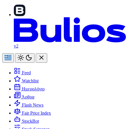
v2
Feed
Watchlist
Ημερολόγιο
Άρθρα
Flash News
Fair Price Index
StockBot