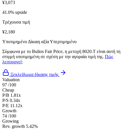
¥3,073
41.0% upside
Τρέχουσα τιμή
¥2,180
Υποτιμημένο
Δίκαιη αξία
Υπερτιμημένο
Σύμφωνα με το Bulios Fair Price, η μετοχή 8020.T είναι αυτή τη
στιγμή υποτιμημένη σε σχέση με την αγοραία τιμή της.
Πώς
λειτουργεί;
Ξεκλείδωμα δίκαιης τιμής
Valuation
97
/100
Cheap
P/B
1.81x
P/S
0.34x
P/E
11.12x
Growth
74
/100
Growing
Rev. growth
5.42%