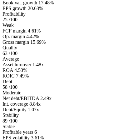
Book val. growth
17.48%
EPS growth
20.63%
Profitability
25
/100
Weak
FCF margin
4.61%
Op. margin
4.42%
Gross margin
15.69%
Quality
63
/100
Average
Asset turnover
1.48x
ROA
4.53%
ROIC
7.49%
Debt
58
/100
Moderate
Net debt/EBITDA
2.49x
Int. coverage
8.84x
Debt/Equity
1.07x
Stability
89
/100
Stable
Profitable years
6
EPS volatility
3.61%