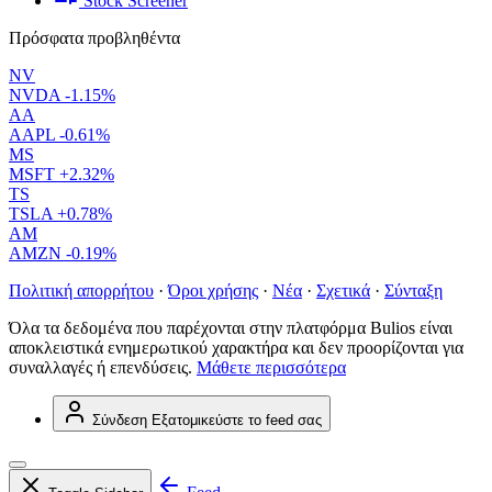
Stock Screener
Πρόσφατα προβληθέντα
NV
NVDA
-1.15%
AA
AAPL
-0.61%
MS
MSFT
+2.32%
TS
TSLA
+0.78%
AM
AMZN
-0.19%
Πολιτική απορρήτου
·
Όροι χρήσης
·
Νέα
·
Σχετικά
·
Σύνταξη
Όλα τα δεδομένα που παρέχονται στην πλατφόρμα Bulios είναι
αποκλειστικά ενημερωτικού χαρακτήρα και δεν προορίζονται για
συναλλαγές ή επενδύσεις.
Μάθετε περισσότερα
Σύνδεση
Εξατομικεύστε το feed σας