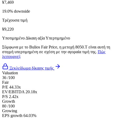
¥7,469
19.0% downside
Τρέχουσα τιμή
¥9,220
Υποτιμημένο
Δίκαιη αξία
Υπερτιμημένο
Σύμφωνα με το Bulios Fair Price, η μετοχή 8050.T είναι αυτή τη
στιγμή υπερτιμημένη σε σχέση με την αγοραία τιμή της.
Πώς
λειτουργεί;
Ξεκλείδωμα δίκαιης τιμής
Valuation
36
/100
Fair
P/E
44.33x
EV/EBITDA
20.18x
P/S
2.42x
Growth
80
/100
Growing
EPS growth
64.03%