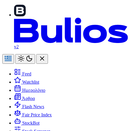
v2
Feed
Watchlist
Ημερολόγιο
Άρθρα
Flash News
Fair Price Index
StockBot