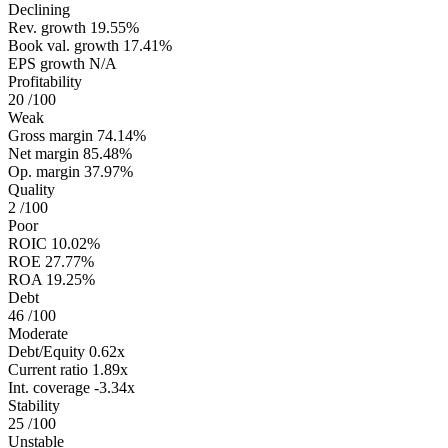
Declining
Rev. growth
19.55%
Book val. growth
17.41%
EPS growth
N/A
Profitability
20
/100
Weak
Gross margin
74.14%
Net margin
85.48%
Op. margin
37.97%
Quality
2
/100
Poor
ROIC
10.02%
ROE
27.77%
ROA
19.25%
Debt
46
/100
Moderate
Debt/Equity
0.62x
Current ratio
1.89x
Int. coverage
-3.34x
Stability
25
/100
Unstable