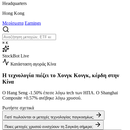
Headquarters
Hong Kong
Μερίσματα
Earnings
⌘
K
StockBot
Live
Κατάσταση αγοράς
Κίνα
Η τεχνολογία πιέζει το Χονγκ Κονγκ, κέρδη στην
Κίνα
Ο Hang Seng
-1.50%
έπεσε λόγω tech των ΗΠΑ. Ο Shanghai
Composite
+0.57%
ανέβηκε λόγω χρυσού.
Ρωτήστε σχετικά
Γιατί πωλούνται οι μετοχές τεχνολογίας παγκοσμίως;
Ποιες μετοχές χρυσού ενισχύουν τη Σαγκάη σήμερα;