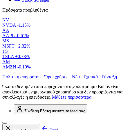
Stock Screener
Πρόσφατα προβληθέντα
NV
NVDA
-1.15%
AA
AAPL
-0.61%
MS
MSFT
+2.32%
TS
TSLA
+0.78%
AM
AMZN
-0.19%
Πολιτική απορρήτου
·
Όροι χρήσης
·
Νέα
·
Σχετικά
·
Σύνταξη
Όλα τα δεδομένα που παρέχονται στην πλατφόρμα Bulios είναι
αποκλειστικά ενημερωτικού χαρακτήρα και δεν προορίζονται για
συναλλαγές ή επενδύσεις.
Μάθετε περισσότερα
Σύνδεση
Εξατομικεύστε το feed σας