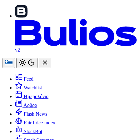
v2
Feed
Watchlist
Ημερολόγιο
Άρθρα
Flash News
Fair Price Index
StockBot