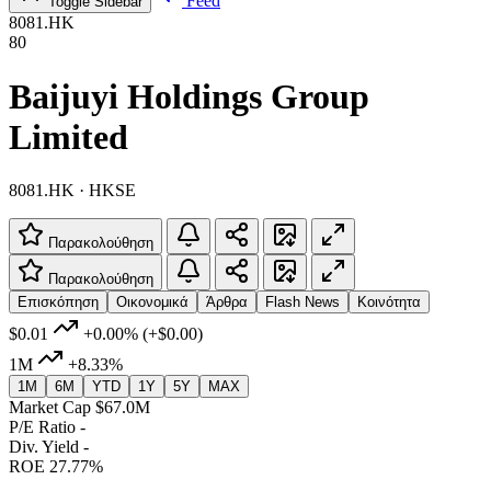
Feed
Toggle Sidebar
8081.HK
80
Baijuyi Holdings Group
Limited
8081.HK · HKSE
Παρακολούθηση
Παρακολούθηση
Επισκόπηση
Οικονομικά
Άρθρα
Flash News
Κοινότητα
$0.01
+0.00%
(+$0.00)
1M
+8.33%
1M
6M
YTD
1Y
5Y
MAX
Market Cap
$67.0M
P/E Ratio
-
Div. Yield
-
ROE
27.77%