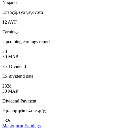
Nagano
Επερχόμενα γεγονότα
12
ΑΥΓ
Earnings
Upcoming earnings report
2d
30
ΜΑΡ
Ex-Dividend
Ex-dividend date
232d
30
ΜΑΡ
Dividend Payment
Ημερομηνία πληρωμής
232d
Μερίσματα
Earnings