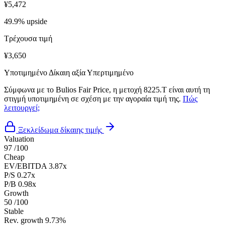
¥5,472
49.9% upside
Τρέχουσα τιμή
¥3,650
Υποτιμημένο
Δίκαιη αξία
Υπερτιμημένο
Σύμφωνα με το Bulios Fair Price, η μετοχή 8225.T είναι αυτή τη
στιγμή υποτιμημένη σε σχέση με την αγοραία τιμή της.
Πώς
λειτουργεί;
Ξεκλείδωμα δίκαιης τιμής
Valuation
97
/100
Cheap
EV/EBITDA
3.87x
P/S
0.27x
P/B
0.98x
Growth
50
/100
Stable
Rev. growth
9.73%