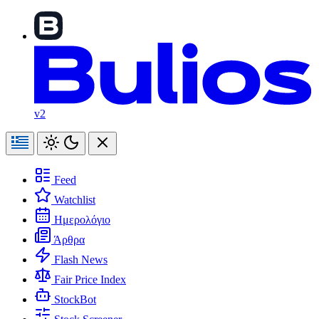
v2
Feed
Watchlist
Ημερολόγιο
Άρθρα
Flash News
Fair Price Index
StockBot