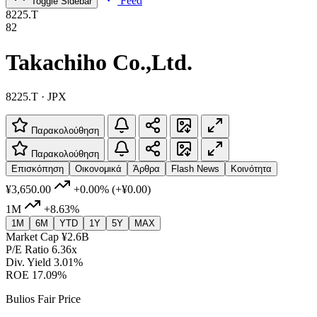
Feed
Toggle Sidebar
8225.T
82
Takachiho Co.,Ltd.
8225.T · JPX
Παρακολούθηση
Παρακολούθηση
Επισκόπηση
Οικονομικά
Άρθρα
Flash News
Κοινότητα
¥3,650.00
+0.00%
(+¥0.00)
1M
+8.63%
1M
6M
YTD
1Y
5Y
MAX
Market Cap
¥2.6B
P/E Ratio
6.36x
Div. Yield
3.01%
ROE
17.09%
Bulios Fair Price