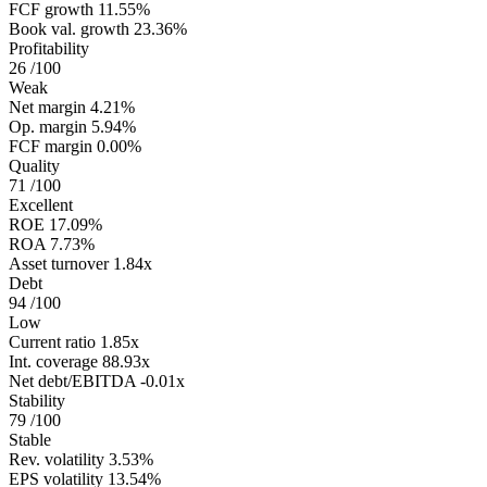
FCF growth
11.55%
Book val. growth
23.36%
Profitability
26
/100
Weak
Net margin
4.21%
Op. margin
5.94%
FCF margin
0.00%
Quality
71
/100
Excellent
ROE
17.09%
ROA
7.73%
Asset turnover
1.84x
Debt
94
/100
Low
Current ratio
1.85x
Int. coverage
88.93x
Net debt/EBITDA
-0.01x
Stability
79
/100
Stable
Rev. volatility
3.53%
EPS volatility
13.54%