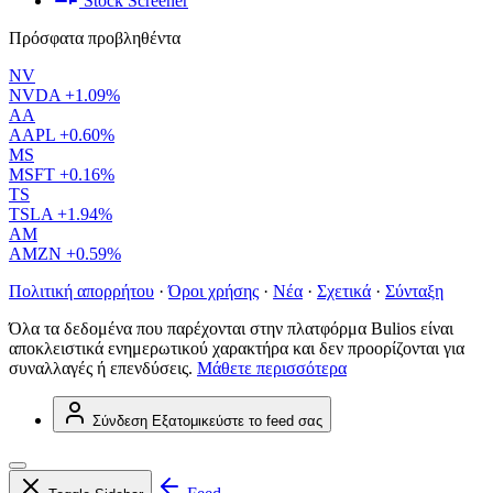
Stock Screener
Πρόσφατα προβληθέντα
NV
NVDA
+1.09%
AA
AAPL
+0.60%
MS
MSFT
+0.16%
TS
TSLA
+1.94%
AM
AMZN
+0.59%
Πολιτική απορρήτου
·
Όροι χρήσης
·
Νέα
·
Σχετικά
·
Σύνταξη
Όλα τα δεδομένα που παρέχονται στην πλατφόρμα Bulios είναι
αποκλειστικά ενημερωτικού χαρακτήρα και δεν προορίζονται για
συναλλαγές ή επενδύσεις.
Μάθετε περισσότερα
Σύνδεση
Εξατομικεύστε το feed σας