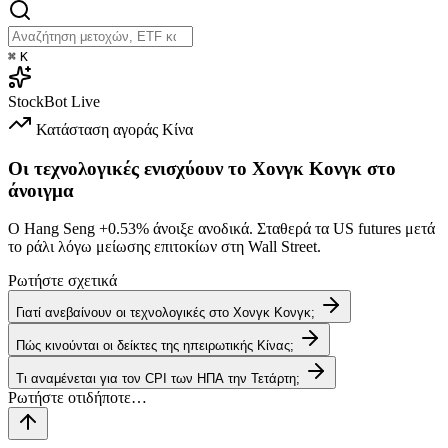
⌘
K
StockBot
Live
Κατάσταση αγοράς
Κίνα
Οι τεχνολογικές ενισχύουν το Χονγκ Κονγκ στο
άνοιγμα
Ο Hang Seng
+0.53%
άνοιξε ανοδικά. Σταθερά τα US futures μετά
το ράλι λόγω μείωσης επιτοκίων στη Wall Street.
Ρωτήστε σχετικά
Γιατί ανεβαίνουν οι τεχνολογικές στο Χονγκ Κονγκ;
Πώς κινούνται οι δείκτες της ηπειρωτικής Κίνας;
Τι αναμένεται για τον CPI των ΗΠΑ την Τετάρτη;