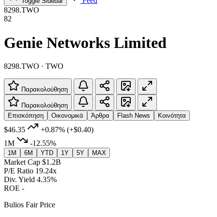
Feed
Toggle Sidebar
8298.TWO
82
Genie Networks Limited
8298.TWO · TWO
Παρακολούθηση
Παρακολούθηση
Επισκόπηση
Οικονομικά
Άρθρα
Flash News
Κοινότητα
$46.35
+0.87%
(+$0.40)
1M
-12.55%
1M
6M
YTD
1Y
5Y
MAX
Market Cap
$1.2B
P/E Ratio
19.24x
Div. Yield
4.35%
ROE
-
Bulios Fair Price