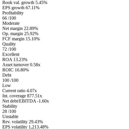
Book val. growth
5.45%
EPS growth
67.11%
Profitability
66
/100
Moderate
Net margin
22.89%
Op. margin
25.92%
FCF margin
15.10%
Quality
72
/100
Excellent
ROA
13.23%
Asset turnover
0.58x
ROIC
16.80%
Debt
100
/100
Low
Current ratio
4.07x
Int. coverage
877.51x
Net debt/EBITDA
-1.60x
Stability
28
/100
Unstable
Rev. volatility
29.43%
EPS volatility
1,213.48%