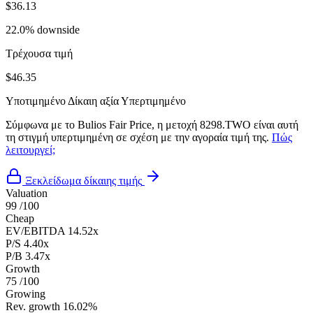
$36.13
22.0% downside
Τρέχουσα τιμή
$46.35
Υποτιμημένο
Δίκαιη αξία
Υπερτιμημένο
Σύμφωνα με το Bulios Fair Price, η μετοχή 8298.TWO είναι αυτή
τη στιγμή υπερτιμημένη σε σχέση με την αγοραία τιμή της.
Πώς
λειτουργεί;
Ξεκλείδωμα δίκαιης τιμής
Valuation
99
/100
Cheap
EV/EBITDA
14.52x
P/S
4.40x
P/B
3.47x
Growth
75
/100
Growing
Rev. growth
16.02%