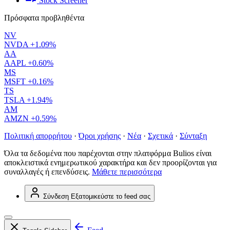
Stock Screener
Πρόσφατα προβληθέντα
NV
NVDA
+1.09%
AA
AAPL
+0.60%
MS
MSFT
+0.16%
TS
TSLA
+1.94%
AM
AMZN
+0.59%
Πολιτική απορρήτου
·
Όροι χρήσης
·
Νέα
·
Σχετικά
·
Σύνταξη
Όλα τα δεδομένα που παρέχονται στην πλατφόρμα Bulios είναι
αποκλειστικά ενημερωτικού χαρακτήρα και δεν προορίζονται για
συναλλαγές ή επενδύσεις.
Μάθετε περισσότερα
Σύνδεση
Εξατομικεύστε το feed σας