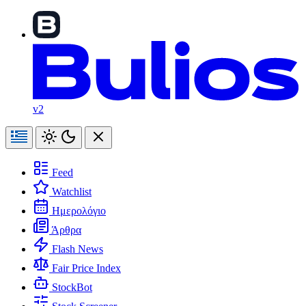
v2
Feed
Watchlist
Ημερολόγιο
Άρθρα
Flash News
Fair Price Index
StockBot