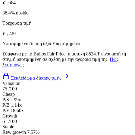
¥1,664
36.4% upside
Τρέχουσα τιμή
¥1,220
Υποτιμημένο
Δίκαιη αξία
Υπερτιμημένο
Σύμφωνα με το Bulios Fair Price, η μετοχή 8524.T είναι αυτή τη
στιγμή υποτιμημένη σε σχέση με την αγοραία τιμή της.
Πώς
λειτουργεί;
Ξεκλείδωμα δίκαιης τιμής
Valuation
75
/100
Cheap
P/S
2.99x
P/B
1.14x
P/E
18.60x
Growth
61
/100
Stable
Rev. growth
7.57%