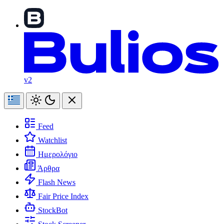
v2
Feed
Watchlist
Ημερολόγιο
Άρθρα
Flash News
Fair Price Index
StockBot