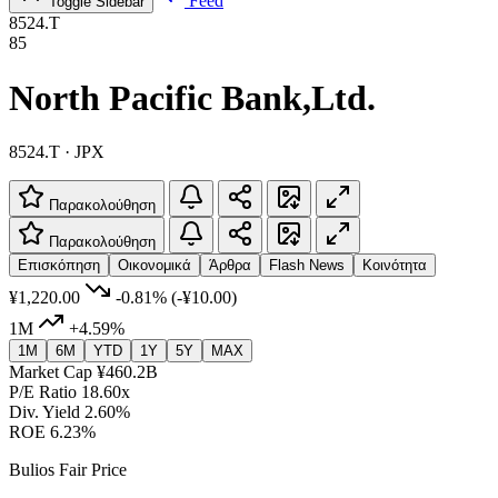
Feed
Toggle Sidebar
8524.T
85
North Pacific Bank,Ltd.
8524.T · JPX
Παρακολούθηση
Παρακολούθηση
Επισκόπηση
Οικονομικά
Άρθρα
Flash News
Κοινότητα
¥1,220.00
-0.81%
(-¥10.00)
1M
+4.59%
1M
6M
YTD
1Y
5Y
MAX
Market Cap
¥460.2B
P/E Ratio
18.60x
Div. Yield
2.60%
ROE
6.23%
Bulios Fair Price