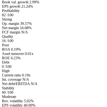
Book val. growth
2.99%
EPS growth
21.24%
Profitability
82
/100
Strong
Op. margin
39.57%
Net margin
16.08%
FCF margin
N/A
Quality
16
/100
Poor
ROA
0.19%
Asset turnover
0.01x
ROE
6.23%
Debt
0
/100
High
Current ratio
0.19x
Int. coverage
N/A
Net debt/EBITDA
N/A
Stability
60
/100
Moderate
Rev. volatility
5.02%
EPS volatility
40.00%