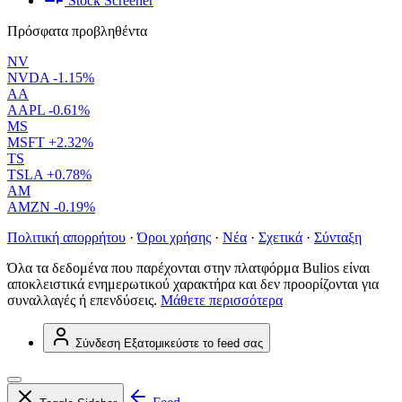
Stock Screener
Πρόσφατα προβληθέντα
NV
NVDA
-1.15%
AA
AAPL
-0.61%
MS
MSFT
+2.32%
TS
TSLA
+0.78%
AM
AMZN
-0.19%
Πολιτική απορρήτου
·
Όροι χρήσης
·
Νέα
·
Σχετικά
·
Σύνταξη
Όλα τα δεδομένα που παρέχονται στην πλατφόρμα Bulios είναι
αποκλειστικά ενημερωτικού χαρακτήρα και δεν προορίζονται για
συναλλαγές ή επενδύσεις.
Μάθετε περισσότερα
Σύνδεση
Εξατομικεύστε το feed σας