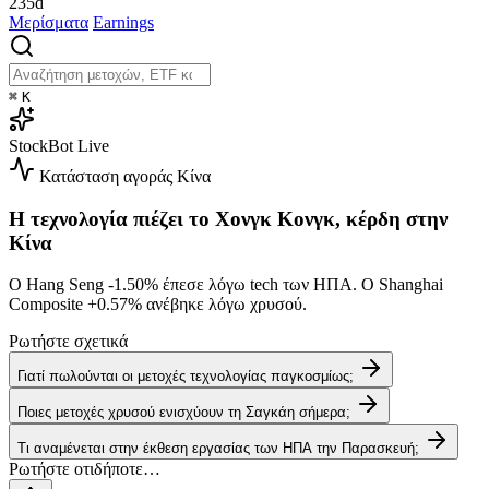
235d
Μερίσματα
Earnings
⌘
K
StockBot
Live
Κατάσταση αγοράς
Κίνα
Η τεχνολογία πιέζει το Χονγκ Κονγκ, κέρδη στην
Κίνα
Ο Hang Seng
-1.50%
έπεσε λόγω tech των ΗΠΑ. Ο Shanghai
Composite
+0.57%
ανέβηκε λόγω χρυσού.
Ρωτήστε σχετικά
Γιατί πωλούνται οι μετοχές τεχνολογίας παγκοσμίως;
Ποιες μετοχές χρυσού ενισχύουν τη Σαγκάη σήμερα;
Τι αναμένεται στην έκθεση εργασίας των ΗΠΑ την Παρασκευή;