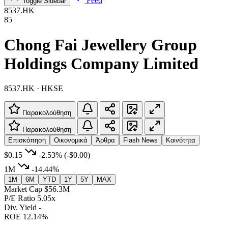
Feed
Toggle Sidebar
8537.HK
85
Chong Fai Jewellery Group
Holdings Company Limited
8537.HK · HKSE
Παρακολούθηση
Παρακολούθηση
Επισκόπηση
Οικονομικά
Άρθρα
Flash News
Κοινότητα
$0.15
-2.53%
(-$0.00)
1M
-14.44%
1M
6M
YTD
1Y
5Y
MAX
Market Cap
$56.3M
P/E Ratio
5.05x
Div. Yield
-
ROE
12.14%