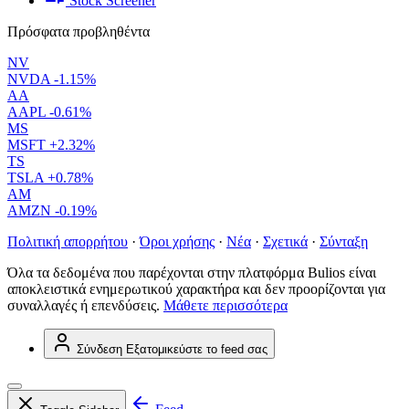
Stock Screener
Πρόσφατα προβληθέντα
NV
NVDA
-1.15%
AA
AAPL
-0.61%
MS
MSFT
+2.32%
TS
TSLA
+0.78%
AM
AMZN
-0.19%
Πολιτική απορρήτου
·
Όροι χρήσης
·
Νέα
·
Σχετικά
·
Σύνταξη
Όλα τα δεδομένα που παρέχονται στην πλατφόρμα Bulios είναι
αποκλειστικά ενημερωτικού χαρακτήρα και δεν προορίζονται για
συναλλαγές ή επενδύσεις.
Μάθετε περισσότερα
Σύνδεση
Εξατομικεύστε το feed σας