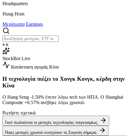
Headquarters
Hung Hom
Μερίσματα
Earnings
⌘
K
StockBot
Live
Κατάσταση αγοράς
Κίνα
Η τεχνολογία πιέζει το Χονγκ Κονγκ, κέρδη στην
Κίνα
Ο Hang Seng
-1.50%
έπεσε λόγω tech των ΗΠΑ. Ο Shanghai
Composite
+0.57%
ανέβηκε λόγω χρυσού.
Ρωτήστε σχετικά
Γιατί πωλούνται οι μετοχές τεχνολογίας παγκοσμίως;
Ποιες μετοχές χρυσού ενισχύουν τη Σαγκάη σήμερα;