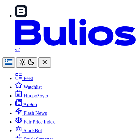
v2
Feed
Watchlist
Ημερολόγιο
Άρθρα
Flash News
Fair Price Index
StockBot