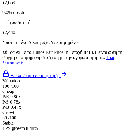
¥2,659
9.0% upside
Τρέχουσα τιμή
¥2,440
Υποτιμημένο
Δίκαιη αξία
Υπερτιμημένο
Σύμφωνα με το Bulios Fair Price, η μετοχή 8713.T είναι αυτή τη
στιγμή υποτιμημένη σε σχέση με την αγοραία τιμή της.
Πώς
λειτουργεί;
Ξεκλείδωμα δίκαιης τιμής
Valuation
100
/100
Cheap
P/E
9.80x
P/S
0.78x
P/B
0.47x
Growth
39
/100
Stable
EPS growth
8.48%