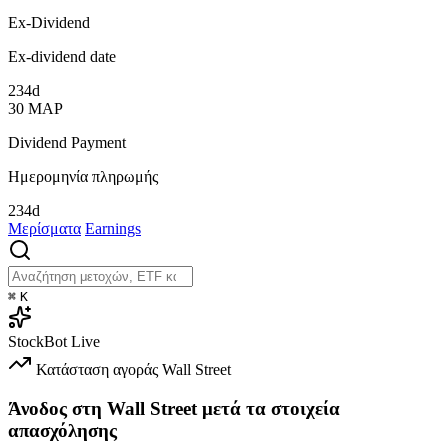
Ex-Dividend
Ex-dividend date
234d
30
ΜΑΡ
Dividend Payment
Ημερομηνία πληρωμής
234d
Μερίσματα
Earnings
⌘
K
StockBot
Live
Κατάσταση αγοράς
Wall Street
Άνοδος στη Wall Street μετά τα στοιχεία
απασχόλησης