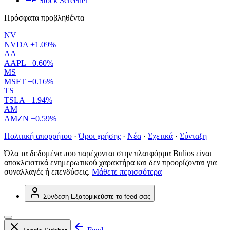
Stock Screener
Πρόσφατα προβληθέντα
NV
NVDA
+1.09%
AA
AAPL
+0.60%
MS
MSFT
+0.16%
TS
TSLA
+1.94%
AM
AMZN
+0.59%
Πολιτική απορρήτου
·
Όροι χρήσης
·
Νέα
·
Σχετικά
·
Σύνταξη
Όλα τα δεδομένα που παρέχονται στην πλατφόρμα Bulios είναι
αποκλειστικά ενημερωτικού χαρακτήρα και δεν προορίζονται για
συναλλαγές ή επενδύσεις.
Μάθετε περισσότερα
Σύνδεση
Εξατομικεύστε το feed σας