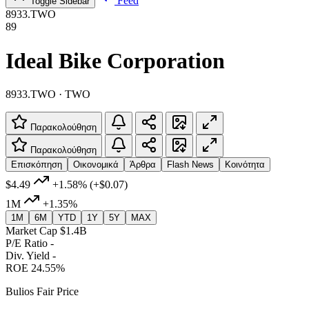
Feed
Toggle Sidebar
8933.TWO
89
Ideal Bike Corporation
8933.TWO · TWO
Παρακολούθηση
Παρακολούθηση
Επισκόπηση
Οικονομικά
Άρθρα
Flash News
Κοινότητα
$4.49
+1.58%
(+$0.07)
1M
+1.35%
1M
6M
YTD
1Y
5Y
MAX
Market Cap
$1.4B
P/E Ratio
-
Div. Yield
-
ROE
24.55%
Bulios Fair Price