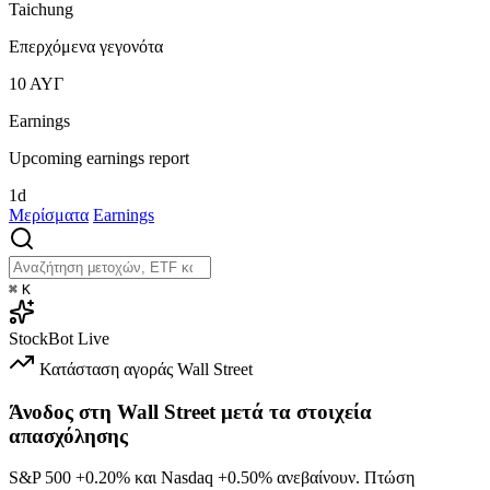
Taichung
Επερχόμενα γεγονότα
10
ΑΥΓ
Earnings
Upcoming earnings report
1d
Μερίσματα
Earnings
⌘
K
StockBot
Live
Κατάσταση αγοράς
Wall Street
Άνοδος στη Wall Street μετά τα στοιχεία
απασχόλησης
S&P 500
+0.20%
και Nasdaq
+0.50%
ανεβαίνουν. Πτώση