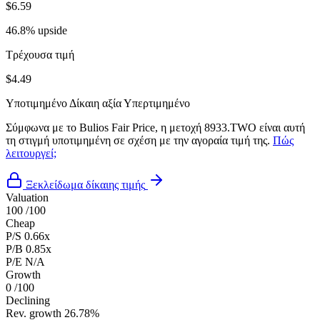
$6.59
46.8% upside
Τρέχουσα τιμή
$4.49
Υποτιμημένο
Δίκαιη αξία
Υπερτιμημένο
Σύμφωνα με το Bulios Fair Price, η μετοχή 8933.TWO είναι αυτή
τη στιγμή υποτιμημένη σε σχέση με την αγοραία τιμή της.
Πώς
λειτουργεί;
Ξεκλείδωμα δίκαιης τιμής
Valuation
100
/100
Cheap
P/S
0.66x
P/B
0.85x
P/E
N/A
Growth
0
/100
Declining
Rev. growth
26.78%