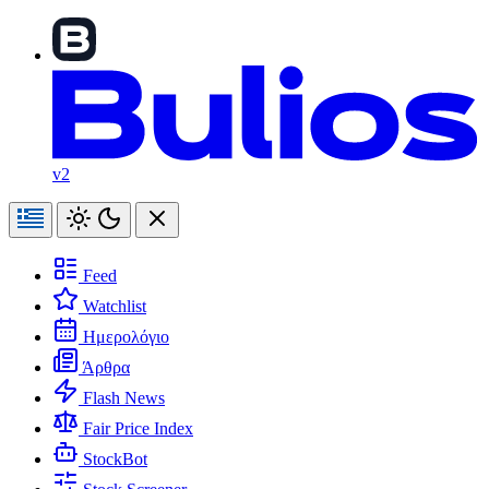
v2
Feed
Watchlist
Ημερολόγιο
Άρθρα
Flash News
Fair Price Index
StockBot