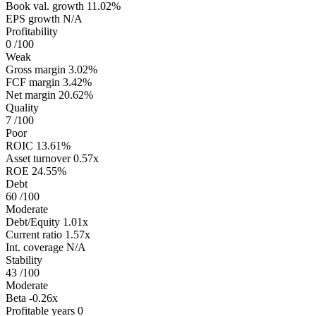
Book val. growth
11.02%
EPS growth
N/A
Profitability
0
/100
Weak
Gross margin
3.02%
FCF margin
3.42%
Net margin
20.62%
Quality
7
/100
Poor
ROIC
13.61%
Asset turnover
0.57x
ROE
24.55%
Debt
60
/100
Moderate
Debt/Equity
1.01x
Current ratio
1.57x
Int. coverage
N/A
Stability
43
/100
Moderate
Beta
-0.26x
Profitable years
0