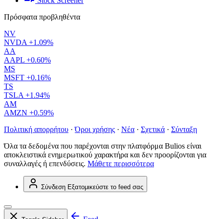
Stock Screener
Πρόσφατα προβληθέντα
NV
NVDA
+1.09%
AA
AAPL
+0.60%
MS
MSFT
+0.16%
TS
TSLA
+1.94%
AM
AMZN
+0.59%
Πολιτική απορρήτου
·
Όροι χρήσης
·
Νέα
·
Σχετικά
·
Σύνταξη
Όλα τα δεδομένα που παρέχονται στην πλατφόρμα Bulios είναι
αποκλειστικά ενημερωτικού χαρακτήρα και δεν προορίζονται για
συναλλαγές ή επενδύσεις.
Μάθετε περισσότερα
Σύνδεση
Εξατομικεύστε το feed σας