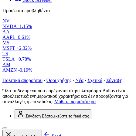
Stock Screener
Πρόσφατα προβληθέντα
NV
NVDA
-1.15%
AA
AAPL
-0.61%
MS
MSFT
+2.32%
TS
TSLA
+0.78%
AM
AMZN
-0.19%
Πολιτική απορρήτου
·
Όροι χρήσης
·
Νέα
·
Σχετικά
·
Σύνταξη
Όλα τα δεδομένα που παρέχονται στην πλατφόρμα Bulios είναι
αποκλειστικά ενημερωτικού χαρακτήρα και δεν προορίζονται για
συναλλαγές ή επενδύσεις.
Μάθετε περισσότερα
Σύνδεση
Εξατομικεύστε το feed σας