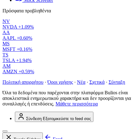
Stock Screener
Πρόσφατα προβληθέντα
NV
NVDA
+1.09%
AA
AAPL
+0.60%
MS
MSFT
+0.16%
TS
TSLA
+1.94%
AM
AMZN
+0.59%
Πολιτική απορρήτου
·
Όροι χρήσης
·
Νέα
·
Σχετικά
·
Σύνταξη
Όλα τα δεδομένα που παρέχονται στην πλατφόρμα Bulios είναι
αποκλειστικά ενημερωτικού χαρακτήρα και δεν προορίζονται για
συναλλαγές ή επενδύσεις.
Μάθετε περισσότερα
Σύνδεση
Εξατομικεύστε το feed σας