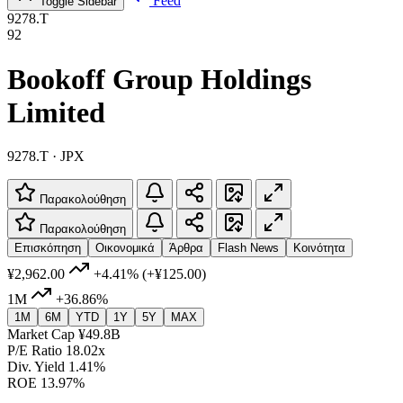
Feed
Toggle Sidebar
9278.T
92
Bookoff Group Holdings
Limited
9278.T · JPX
Παρακολούθηση
Παρακολούθηση
Επισκόπηση
Οικονομικά
Άρθρα
Flash News
Κοινότητα
¥2,962.00
+4.41%
(+¥125.00)
1M
+36.86%
1M
6M
YTD
1Y
5Y
MAX
Market Cap
¥49.8B
P/E Ratio
18.02x
Div. Yield
1.41%
ROE
13.97%