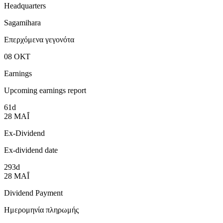
Headquarters
Sagamihara
Επερχόμενα γεγονότα
08
ΟΚΤ
Earnings
Upcoming earnings report
61d
28
ΜΑΪ́
Ex-Dividend
Ex-dividend date
293d
28
ΜΑΪ́
Dividend Payment
Ημερομηνία πληρωμής