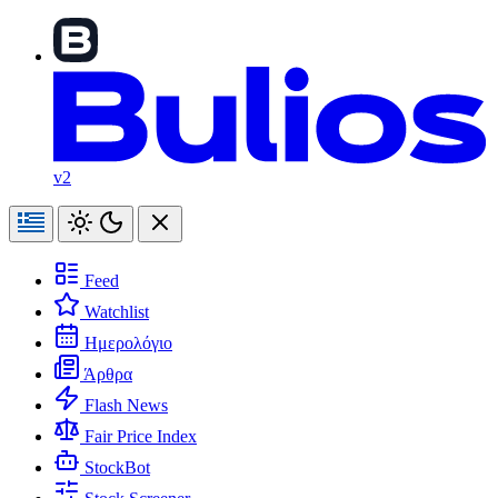
v2
Feed
Watchlist
Ημερολόγιο
Άρθρα
Flash News
Fair Price Index
StockBot