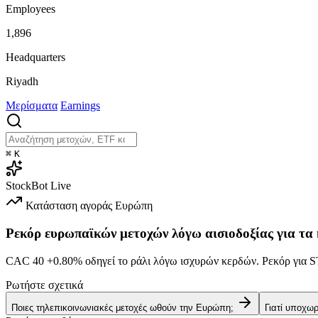
Employees
1,896
Headquarters
Riyadh
Μερίσματα
Earnings
⌘
K
StockBot
Live
Κατάσταση αγοράς
Ευρώπη
Ρεκόρ ευρωπαϊκών μετοχών λόγω αισιοδοξίας για τα
CAC 40
+0.80%
οδηγεί το ράλι λόγω ισχυρών κερδών. Ρεκόρ γι
Ρωτήστε σχετικά
Ποιες τηλεπικοινωνιακές μετοχές ωθούν την Ευρώπη;
Γιατί υποχω