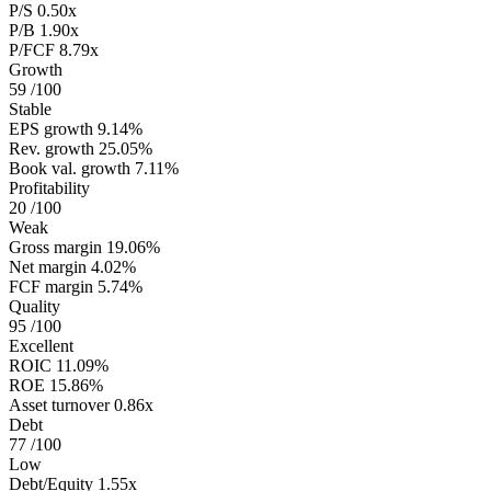
P/S
0.50x
P/B
1.90x
P/FCF
8.79x
Growth
59
/100
Stable
EPS growth
9.14%
Rev. growth
25.05%
Book val. growth
7.11%
Profitability
20
/100
Weak
Gross margin
19.06%
Net margin
4.02%
FCF margin
5.74%
Quality
95
/100
Excellent
ROIC
11.09%
ROE
15.86%
Asset turnover
0.86x
Debt
77
/100
Low
Debt/Equity
1.55x