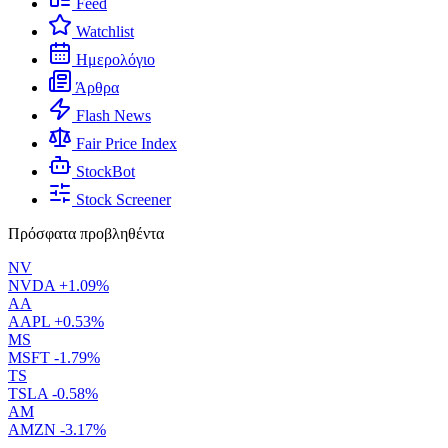
Feed
Watchlist
Ημερολόγιο
Άρθρα
Flash News
Fair Price Index
StockBot
Stock Screener
Πρόσφατα προβληθέντα
NV
NVDA
+1.09%
AA
AAPL
+0.53%
MS
MSFT
-1.79%
TS
TSLA
-0.58%
AM
AMZN
-3.17%