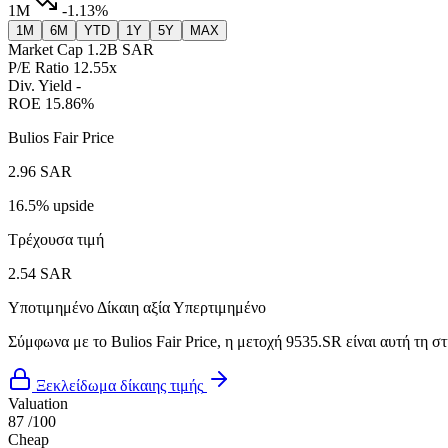
1M
-1.13%
1M
6M
YTD
1Y
5Y
MAX
Market Cap
1.2B SAR
P/E Ratio
12.55x
Div. Yield
-
ROE
15.86%
Bulios Fair Price
2.96 SAR
16.5% upside
Τρέχουσα τιμή
2.54 SAR
Υποτιμημένο
Δίκαιη αξία
Υπερτιμημένο
Σύμφωνα με το Bulios Fair Price, η μετοχή 9535.SR είναι αυτή τη σ
Ξεκλείδωμα δίκαιης τιμής
Valuation
87
/100
Cheap