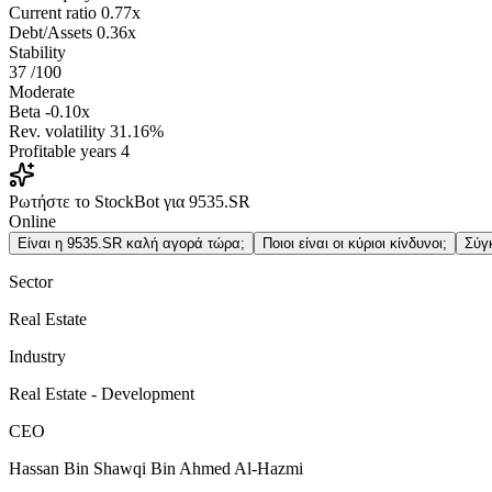
Current ratio
0.77x
Debt/Assets
0.36x
Stability
37
/100
Moderate
Beta
-0.10x
Rev. volatility
31.16%
Profitable years
4
Ρωτήστε το StockBot για 9535.SR
Online
Είναι η 9535.SR καλή αγορά τώρα;
Ποιοι είναι οι κύριοι κίνδυνοι;
Σύγ
Sector
Real Estate
Industry
Real Estate - Development
CEO
Hassan Bin Shawqi Bin Ahmed Al-Hazmi