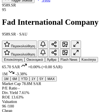
Feed
Toggle Sidebar
9589.SR
95
Fad International Company
9589.SR · SAU
Παρακολούθηση
Παρακολούθηση
Επισκόπηση
Οικονομικά
Άρθρα
Flash News
Κοινότητα
65.70 SAR
+0.00%
(+0.00 SAR)
1M
-3.38%
1M
6M
YTD
1Y
5Y
MAX
Market Cap
78.8M SAR
P/E Ratio
-
Div. Yield
7.61%
ROE
13.63%
Valuation
96
/100
Cheap