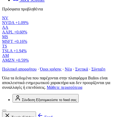
Stock Screener
Πρόσφατα προβληθέντα
NV
NVDA
+1.09%
AA
AAPL
+0.60%
MS
MSFT
+0.16%
TS
TSLA
+1.94%
AM
AMZN
+0.59%
Πολιτική απορρήτου
·
Όροι χρήσης
·
Νέα
·
Σχετικά
·
Σύνταξη
Όλα τα δεδομένα που παρέχονται στην πλατφόρμα Bulios είναι
αποκλειστικά ενημερωτικού χαρακτήρα και δεν προορίζονται για
συναλλαγές ή επενδύσεις.
Μάθετε περισσότερα
Σύνδεση
Εξατομικεύστε το feed σας