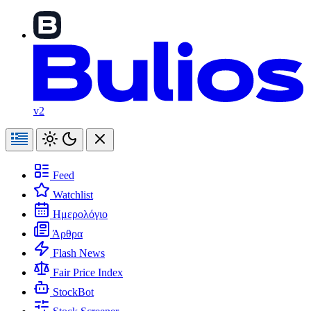
v2
Feed
Watchlist
Ημερολόγιο
Άρθρα
Flash News
Fair Price Index
StockBot