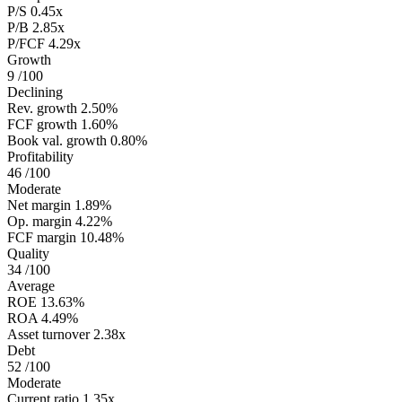
P/S
0.45x
P/B
2.85x
P/FCF
4.29x
Growth
9
/100
Declining
Rev. growth
2.50%
FCF growth
1.60%
Book val. growth
0.80%
Profitability
46
/100
Moderate
Net margin
1.89%
Op. margin
4.22%
FCF margin
10.48%
Quality
34
/100
Average
ROE
13.63%
ROA
4.49%
Asset turnover
2.38x
Debt
52
/100
Moderate
Current ratio
1.35x