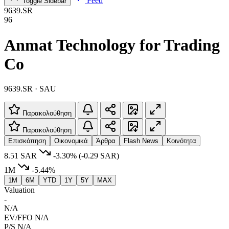
Feed
Toggle Sidebar
9639.SR
96
Anmat Technology for Trading
Co
9639.SR · SAU
Παρακολούθηση
Παρακολούθηση
Επισκόπηση
Οικονομικά
Άρθρα
Flash News
Κοινότητα
8.51 SAR
-3.30%
(-0.29 SAR)
1M
-5.44%
1M
6M
YTD
1Y
5Y
MAX
Valuation
-
N/A
EV/FFO
N/A
P/S
N/A