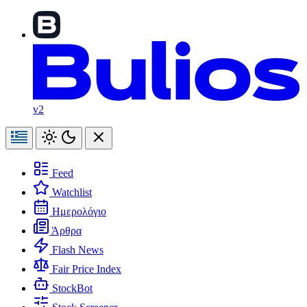
v2
Feed
Watchlist
Ημερολόγιο
Άρθρα
Flash News
Fair Price Index
StockBot