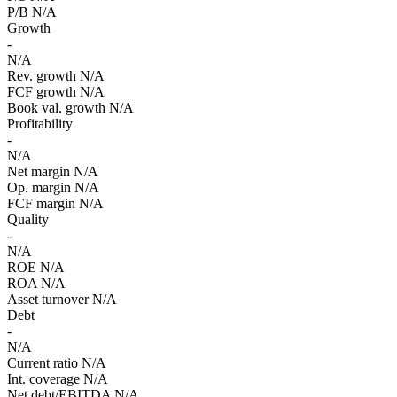
P/B
N/A
Growth
-
N/A
Rev. growth
N/A
FCF growth
N/A
Book val. growth
N/A
Profitability
-
N/A
Net margin
N/A
Op. margin
N/A
FCF margin
N/A
Quality
-
N/A
ROE
N/A
ROA
N/A
Asset turnover
N/A
Debt
-
N/A
Current ratio
N/A
Int. coverage
N/A
Net debt/EBITDA
N/A