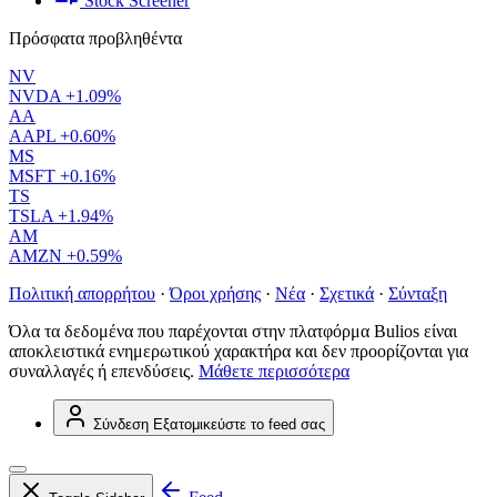
Stock Screener
Πρόσφατα προβληθέντα
NV
NVDA
+1.09%
AA
AAPL
+0.60%
MS
MSFT
+0.16%
TS
TSLA
+1.94%
AM
AMZN
+0.59%
Πολιτική απορρήτου
·
Όροι χρήσης
·
Νέα
·
Σχετικά
·
Σύνταξη
Όλα τα δεδομένα που παρέχονται στην πλατφόρμα Bulios είναι
αποκλειστικά ενημερωτικού χαρακτήρα και δεν προορίζονται για
συναλλαγές ή επενδύσεις.
Μάθετε περισσότερα
Σύνδεση
Εξατομικεύστε το feed σας