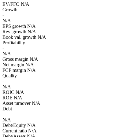
EV/FFO
N/A
Growth
-
N/A
EPS growth
N/A
Rev. growth
N/A
Book val. growth
N/A
Profitability
-
N/A
Gross margin
N/A
Net margin
N/A
FCF margin
N/A
Quality
-
N/A
ROIC
N/A
ROE
N/A
Asset turnover
N/A
Debt
-
N/A
Debt/Equity
N/A
Current ratio
N/A
Debt/Assets
N/A