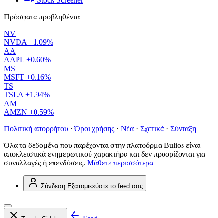
Stock Screener
Πρόσφατα προβληθέντα
NV
NVDA
+1.09%
AA
AAPL
+0.60%
MS
MSFT
+0.16%
TS
TSLA
+1.94%
AM
AMZN
+0.59%
Πολιτική απορρήτου
·
Όροι χρήσης
·
Νέα
·
Σχετικά
·
Σύνταξη
Όλα τα δεδομένα που παρέχονται στην πλατφόρμα Bulios είναι
αποκλειστικά ενημερωτικού χαρακτήρα και δεν προορίζονται για
συναλλαγές ή επενδύσεις.
Μάθετε περισσότερα
Σύνδεση
Εξατομικεύστε το feed σας