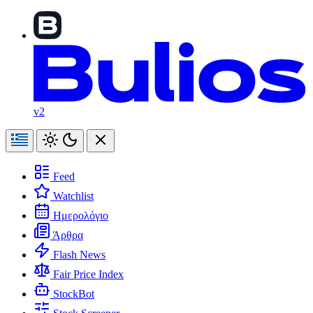
v2
Feed
Watchlist
Ημερολόγιο
Άρθρα
Flash News
Fair Price Index
StockBot