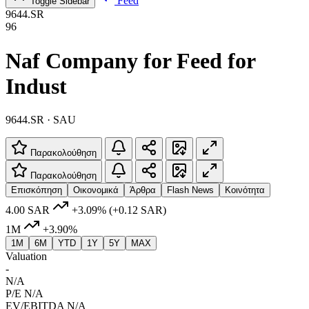
Feed
Toggle Sidebar
9644.SR
96
Naf Company for Feed for
Indust
9644.SR · SAU
Παρακολούθηση
Παρακολούθηση
Επισκόπηση
Οικονομικά
Άρθρα
Flash News
Κοινότητα
4.00 SAR
+3.09%
(+0.12 SAR)
1M
+3.90%
1M
6M
YTD
1Y
5Y
MAX
Valuation
-
N/A
P/E
N/A
EV/EBITDA
N/A