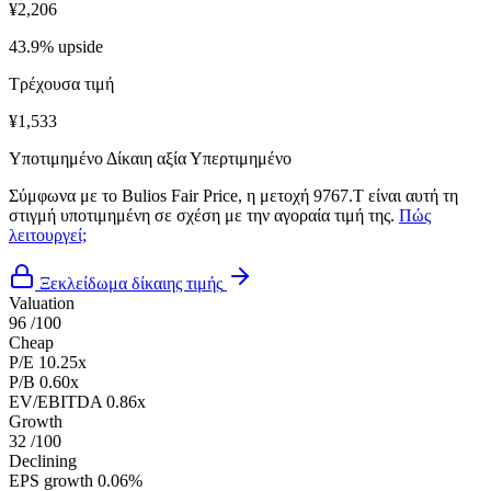
¥2,206
43.9% upside
Τρέχουσα τιμή
¥1,533
Υποτιμημένο
Δίκαιη αξία
Υπερτιμημένο
Σύμφωνα με το Bulios Fair Price, η μετοχή 9767.T είναι αυτή τη
στιγμή υποτιμημένη σε σχέση με την αγοραία τιμή της.
Πώς
λειτουργεί;
Ξεκλείδωμα δίκαιης τιμής
Valuation
96
/100
Cheap
P/E
10.25x
P/B
0.60x
EV/EBITDA
0.86x
Growth
32
/100
Declining
EPS growth
0.06%