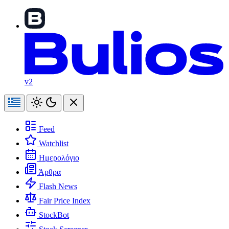
v2
Feed
Watchlist
Ημερολόγιο
Άρθρα
Flash News
Fair Price Index
StockBot