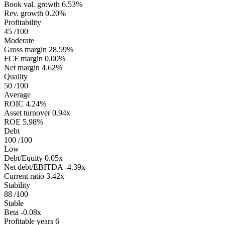
Book val. growth
6.53%
Rev. growth
0.20%
Profitability
45
/100
Moderate
Gross margin
28.59%
FCF margin
0.00%
Net margin
4.62%
Quality
50
/100
Average
ROIC
4.24%
Asset turnover
0.94x
ROE
5.98%
Debt
100
/100
Low
Debt/Equity
0.05x
Net debt/EBITDA
-4.39x
Current ratio
3.42x
Stability
88
/100
Stable
Beta
-0.08x
Profitable years
6