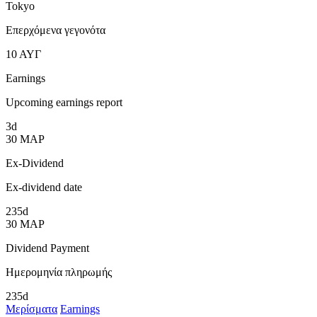
Tokyo
Επερχόμενα γεγονότα
10
ΑΥΓ
Earnings
Upcoming earnings report
3d
30
ΜΑΡ
Ex-Dividend
Ex-dividend date
235d
30
ΜΑΡ
Dividend Payment
Ημερομηνία πληρωμής
235d
Μερίσματα
Earnings