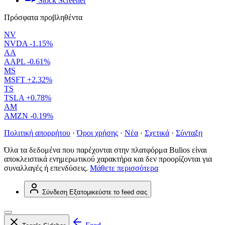
Stock Screener
Πρόσφατα προβληθέντα
NV
NVDA
-1.15%
AA
AAPL
-0.61%
MS
MSFT
+2.32%
TS
TSLA
+0.78%
AM
AMZN
-0.19%
Πολιτική απορρήτου
·
Όροι χρήσης
·
Νέα
·
Σχετικά
·
Σύνταξη
Όλα τα δεδομένα που παρέχονται στην πλατφόρμα Bulios είναι
αποκλειστικά ενημερωτικού χαρακτήρα και δεν προορίζονται για
συναλλαγές ή επενδύσεις.
Μάθετε περισσότερα
Σύνδεση
Εξατομικεύστε το feed σας