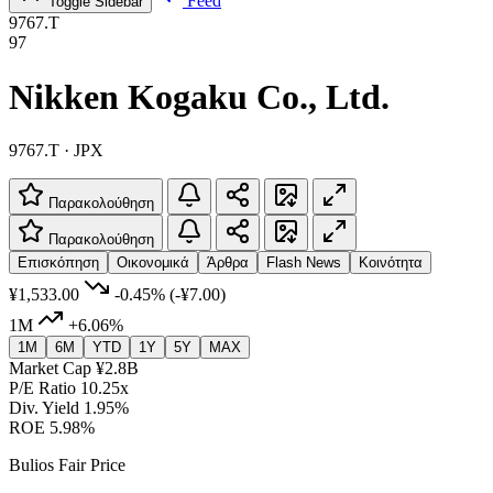
Feed
Toggle Sidebar
9767.T
97
Nikken Kogaku Co., Ltd.
9767.T · JPX
Παρακολούθηση
Παρακολούθηση
Επισκόπηση
Οικονομικά
Άρθρα
Flash News
Κοινότητα
¥1,533.00
-0.45%
(-¥7.00)
1M
+6.06%
1M
6M
YTD
1Y
5Y
MAX
Market Cap
¥2.8B
P/E Ratio
10.25x
Div. Yield
1.95%
ROE
5.98%
Bulios Fair Price