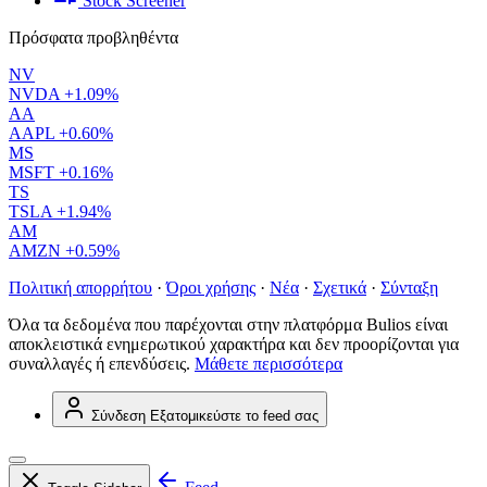
Stock Screener
Πρόσφατα προβληθέντα
NV
NVDA
+1.09%
AA
AAPL
+0.60%
MS
MSFT
+0.16%
TS
TSLA
+1.94%
AM
AMZN
+0.59%
Πολιτική απορρήτου
·
Όροι χρήσης
·
Νέα
·
Σχετικά
·
Σύνταξη
Όλα τα δεδομένα που παρέχονται στην πλατφόρμα Bulios είναι
αποκλειστικά ενημερωτικού χαρακτήρα και δεν προορίζονται για
συναλλαγές ή επενδύσεις.
Μάθετε περισσότερα
Σύνδεση
Εξατομικεύστε το feed σας