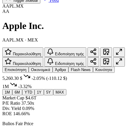
Feed
Toggle Sidebar
AAPL.MX
AA
Apple Inc.
AAPL.MX · MEX
Παρακολούθηση
Ειδοποίηση τιμής
Παρακολούθηση
Ειδοποίηση τιμής
Επισκόπηση
Οικονομικά
Άρθρα
Flash News
Κοινότητα
5,260.30 $
-2.05%
(-110.12 $)
1M
-3.32%
1M
6M
YTD
1Y
5Y
MAX
Market Cap
$4.6T
P/E Ratio
37.50x
Div. Yield
0.09%
ROE
146.66%
Bulios Fair Price