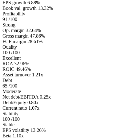
EPS growth
6.88%
Book val. growth
13.32%
Profitability
91
/100
Strong
Op. margin
32.64%
Gross margin
47.86%
FCF margin
28.61%
Quality
100
/100
Excellent
ROA
32.96%
ROIC
49.46%
Asset turnover
1.21x
Debt
65
/100
Moderate
Net debt/EBITDA
0.25x
Debt/Equity
0.80x
Current ratio
1.07x
Stability
100
/100
Stable
EPS volatility
13.26%
Beta
1.10x