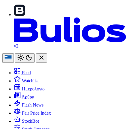
v2
Feed
Watchlist
Ημερολόγιο
Άρθρα
Flash News
Fair Price Index
StockBot