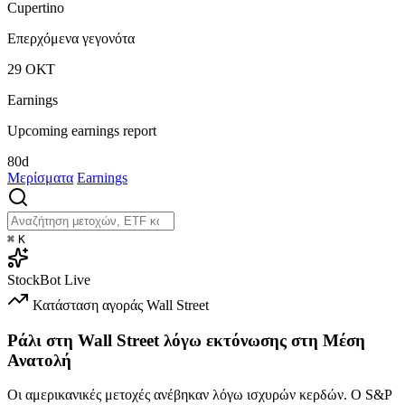
Cupertino
Επερχόμενα γεγονότα
29
ΟΚΤ
Earnings
Upcoming earnings report
80d
Μερίσματα
Earnings
⌘
K
StockBot
Live
Κατάσταση αγοράς
Wall Street
Ράλι στη Wall Street λόγω εκτόνωσης στη Μέση
Ανατολή
Οι αμερικανικές μετοχές ανέβηκαν λόγω ισχυρών κερδών. Ο S&P