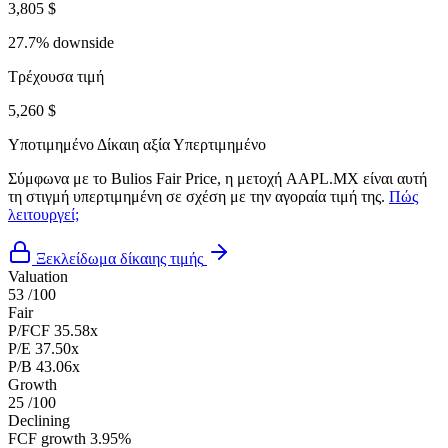
3,805 $
27.7% downside
Τρέχουσα τιμή
5,260 $
Υποτιμημένο
Δίκαιη αξία
Υπερτιμημένο
Σύμφωνα με το Bulios Fair Price, η μετοχή AAPL.MX είναι αυτή
τη στιγμή υπερτιμημένη σε σχέση με την αγοραία τιμή της.
Πώς
λειτουργεί;
Ξεκλείδωμα δίκαιης τιμής
Valuation
53
/100
Fair
P/FCF
35.58x
P/E
37.50x
P/B
43.06x
Growth
25
/100
Declining
FCF growth
3.95%