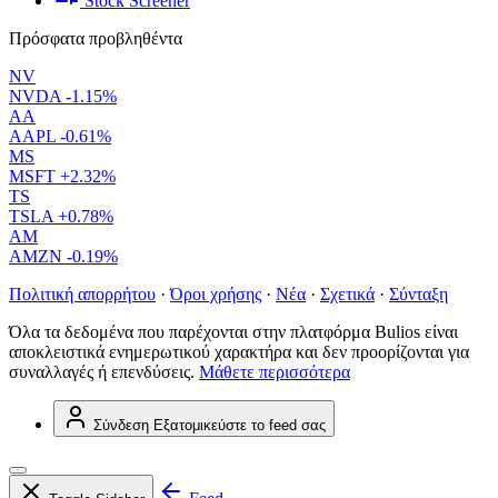
Stock Screener
Πρόσφατα προβληθέντα
NV
NVDA
-1.15%
AA
AAPL
-0.61%
MS
MSFT
+2.32%
TS
TSLA
+0.78%
AM
AMZN
-0.19%
Πολιτική απορρήτου
·
Όροι χρήσης
·
Νέα
·
Σχετικά
·
Σύνταξη
Όλα τα δεδομένα που παρέχονται στην πλατφόρμα Bulios είναι
αποκλειστικά ενημερωτικού χαρακτήρα και δεν προορίζονται για
συναλλαγές ή επενδύσεις.
Μάθετε περισσότερα
Σύνδεση
Εξατομικεύστε το feed σας