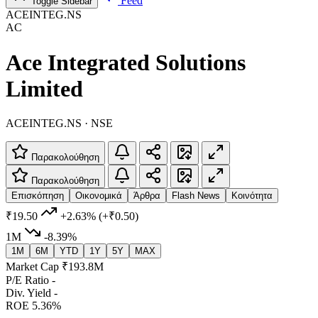
Feed
Toggle Sidebar
ACEINTEG.NS
AC
Ace Integrated Solutions
Limited
ACEINTEG.NS · NSE
Παρακολούθηση
Παρακολούθηση
Επισκόπηση
Οικονομικά
Άρθρα
Flash News
Κοινότητα
₹19.50
+2.63%
(+₹0.50)
1M
-8.39%
1M
6M
YTD
1Y
5Y
MAX
Market Cap
₹193.8M
P/E Ratio
-
Div. Yield
-
ROE
5.36%