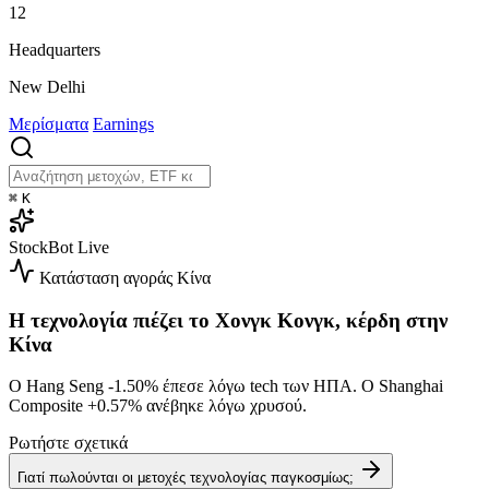
12
Headquarters
New Delhi
Μερίσματα
Earnings
⌘
K
StockBot
Live
Κατάσταση αγοράς
Κίνα
Η τεχνολογία πιέζει το Χονγκ Κονγκ, κέρδη στην
Κίνα
Ο Hang Seng
-1.50%
έπεσε λόγω tech των ΗΠΑ. Ο Shanghai
Composite
+0.57%
ανέβηκε λόγω χρυσού.
Ρωτήστε σχετικά
Γιατί πωλούνται οι μετοχές τεχνολογίας παγκοσμίως;