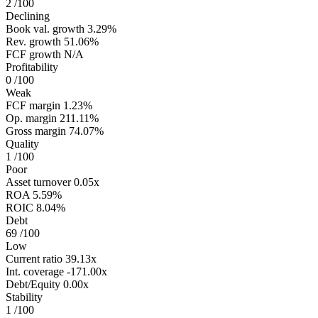
2
/100
Declining
Book val. growth
3.29%
Rev. growth
51.06%
FCF growth
N/A
Profitability
0
/100
Weak
FCF margin
1.23%
Op. margin
211.11%
Gross margin
74.07%
Quality
1
/100
Poor
Asset turnover
0.05x
ROA
5.59%
ROIC
8.04%
Debt
69
/100
Low
Current ratio
39.13x
Int. coverage
-171.00x
Debt/Equity
0.00x
Stability
1
/100