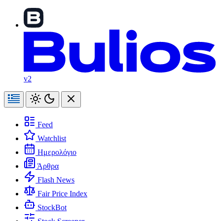
v2
Feed
Watchlist
Ημερολόγιο
Άρθρα
Flash News
Fair Price Index
StockBot