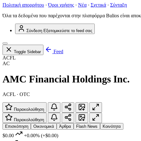
Πολιτική απορρήτου
·
Όροι χρήσης
·
Νέα
·
Σχετικά
·
Σύνταξη
Όλα τα δεδομένα που παρέχονται στην πλατφόρμα Bulios είναι αποκ
Σύνδεση
Εξατομικεύστε το feed σας
Feed
Toggle Sidebar
ACFL
AC
AMC Financial Holdings Inc.
ACFL · OTC
Παρακολούθηση
Παρακολούθηση
Επισκόπηση
Οικονομικά
Άρθρα
Flash News
Κοινότητα
$0.00
+0.00%
(+$0.00)