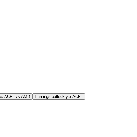
νε ACFL vs AMD
Earnings outlook για ACFL