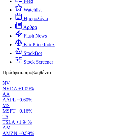
Feed
Watchlist
Ημερολόγιο
Άρθρα
Flash News
Fair Price Index
StockBot
Stock Screener
Πρόσφατα προβληθέντα
NV
NVDA
+1.09%
AA
AAPL
+0.60%
MS
MSFT
+0.16%
TS
TSLA
+1.94%
AM
AMZN
+0.59%