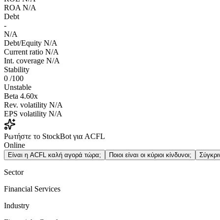
ROA
N/A
Debt
-
N/A
Debt/Equity
N/A
Current ratio
N/A
Int. coverage
N/A
Stability
0
/100
Unstable
Beta
4.60x
Rev. volatility
N/A
EPS volatility
N/A
Ρωτήστε το StockBot για ACFL
Online
Είναι η ACFL καλή αγορά τώρα;
Ποιοι είναι οι κύριοι κίνδυνοι;
Σύγκρι
Sector
Financial Services
Industry